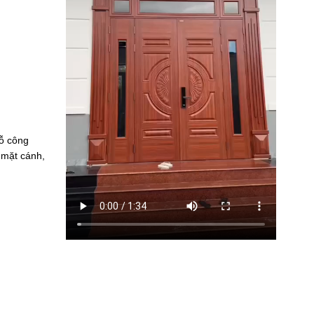
ỗ công
 mặt cánh,