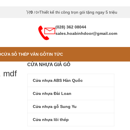
0
Thiết kế thi công trọn gói tặng ngay 5 triệu
/
0
₫
(028) 362 08044
sales.hoabinhdoor@gmail.com
Ỗ
CỬA SỖ THÉP VÂN GỖ
TIN TỨC
CỬA NHỰA GIẢ GỖ
, mdf
Cửa nhựa ABS Hàn Quốc
Cửa nhựa Đài Loan
Cửa nhựa gỗ Sung Yu
Cửa nhựa lõi thép