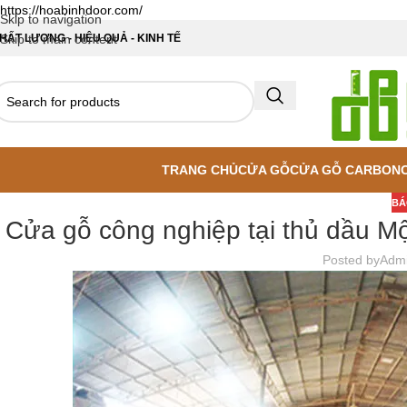
https://hoabinhdoor.com/
Skip to navigation
HẤT LƯỢNG - HIỆU QUẢ - KINH TẾ
Skip to main content
TRANG CHỦ
CỬA GỖ
CỬA GỖ CARBON
BÁ
Cửa gỗ công nghiệp tại thủ dầu Mộ
Posted by
Adm