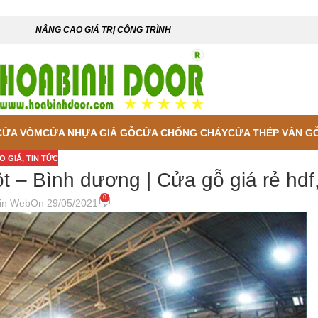
NÂNG CAO GIÁ TRỊ CÔNG TRÌNH
CỬA VÒM
CỬA NHỰA GIẢ GỖ
CỬA CHỐNG CHÁY
CỬA THÉP VÂN G
O GIÁ
,
TIN TỨC
t – Bình dương | Cửa gỗ giá rẻ hdf
0
in Web
On 29/05/2021