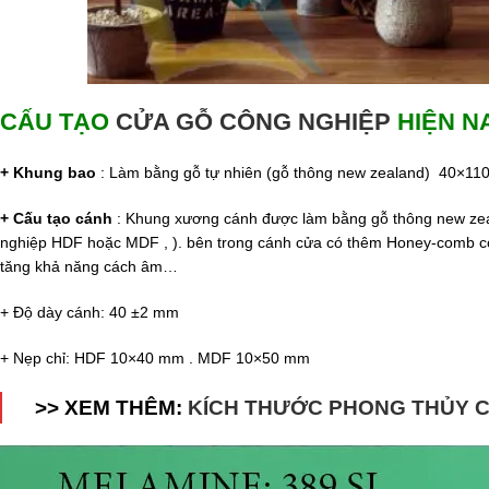
CẤU TẠO
CỬA GỖ CÔNG NGHIỆP
HIỆN N
+ Khung bao
: Làm bằng gỗ tự nhiên (gỗ thông new zealand) 40×1
+ Cấu tạo cánh
: Khung xương cánh được làm bằng gỗ thông new zeal
nghiệp HDF hoặc MDF , ). bên trong cánh cửa có thêm Honey-comb có 
tăng khả năng cách âm…
+ Độ dày cánh: 40 ±2 mm
+ Nẹp chỉ: HDF 10×40 mm . MDF 10×50 mm
>> XEM THÊM:
KÍCH THƯỚC PHONG THỦY C