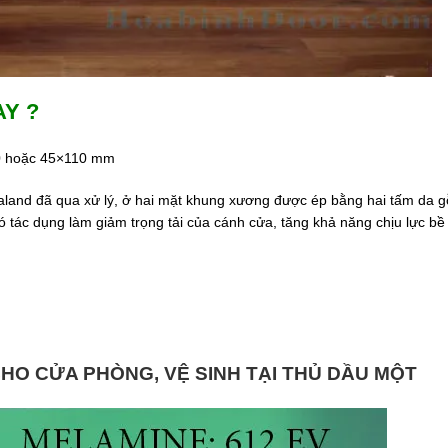
AY ?
10 hoặc 45×110 mm
and đã qua xử lý, ở hai mặt khung xương được ép bằng hai tấm da g
tác dụng làm giảm trọng tải của cánh cửa, tăng khả năng chịu lực bề
HO CỬA PHÒNG, VỆ SINH TẠI THỦ DẦU MỘT