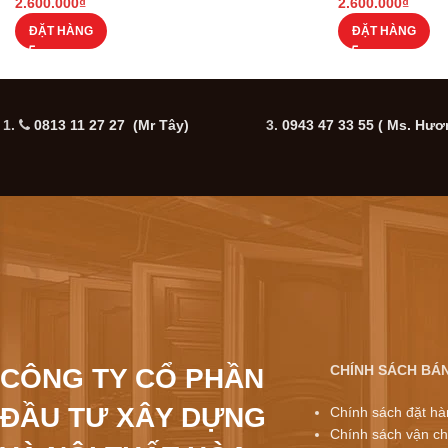
2.600.000
₫
2.600.000
₫
ĐẶT HÀNG
ĐẶT HÀNG
1.
0813 11 27 27 (Mr Tây)
3.
0943 47 33 55
( Ms. Hươ
CHÍNH SÁCH BÁ
CÔNG TY CỔ PHẦN
ĐẦU TƯ XÂY DỰNG
Chính sách đặt hà
Chính sách vận ch