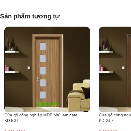
Sản phẩm tương tự
Cửa gỗ công nghiệp MDF phủ laminate
Cửa gỗ công ngh
KD.5GL
KD.GL7