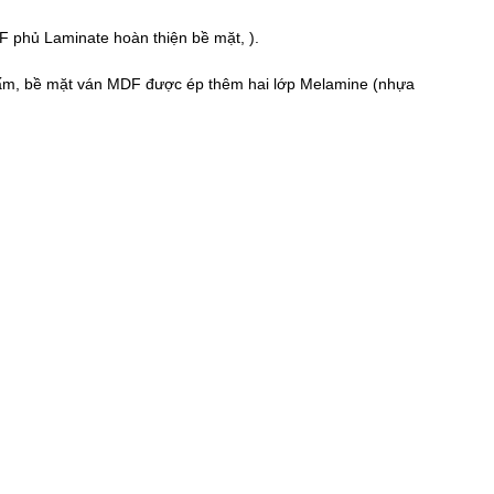
DF
phủ Laminate hoàn thiện bề mặt, ).
nh tấm, bề mặt ván MDF được ép thêm hai lớp Melamine (nhựa