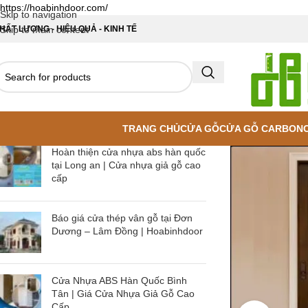
https://hoabinhdoor.com/
Skip to navigation
HẤT LƯỢNG - HIỆU QUẢ - KINH TẾ
Skip to main content
TRANG CHỦ
CỬA GỖ
CỬA GỖ CARBON
Hoàn thiện cửa nhựa abs hàn quốc
tại Long an | Cửa nhựa giả gỗ cao
cấp
Báo giá cửa thép vân gỗ tại Đơn
Dương – Lâm Đồng | Hoabinhdoor
Cửa Nhựa ABS Hàn Quốc Bình
Tân | Giá Cửa Nhựa Giả Gỗ Cao
Cấp