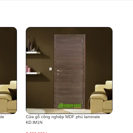
te
Cửa gỗ công nghiệp MDF phủ laminate
Cửa g
KD.lM1N
KD.lR