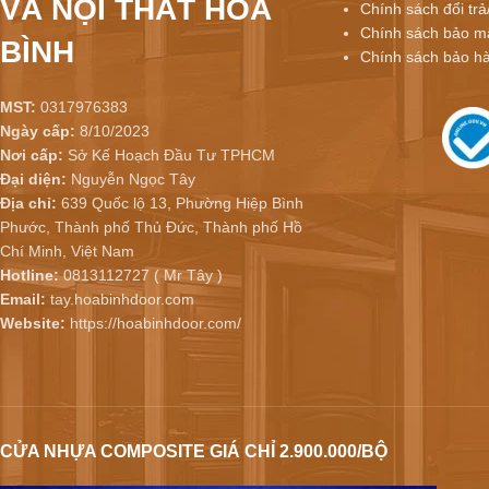
VÀ NỘI THẤT HÒA
Chính sách đổi trả
Chính sách bảo mậ
BÌNH
Chính sách bảo h
MST:
0317976383
Ngày cấp:
8/10/2023
Nơi cấp:
Sở Kế Hoạch Đầu Tư TPHCM
Đại diện:
Nguyễn Ngọc Tây
Địa chỉ:
639 Quốc lộ 13, Phường Hiệp Bình
Phước, Thành phố Thủ Đức, Thành phố Hồ
Chí Minh, Việt Nam
Hotline:
0813112727 ( Mr Tây )
Email:
tay.hoabinhdoor.com
Website:
https://hoabinhdoor.com/
CỬA NHỰA COMPOSITE GIÁ CHỈ 2.900.000/BỘ