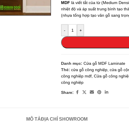
MDF
là viết tắt của từ (Medium Densi
 enlarge
nhiệt độ và áp suất trung bình tạo 
(nhựa tổng hợp tạo vân gỗ sang trọng
-
+
Danh mục:
Cửa gỗ MDF Laminate
Thẻ:
cửa gỗ công nghiệp
,
cửa gỗ cộn
công nghiệp mdf
,
Cửa gỗ công nghiệ
công nghiệp
Share:
MÔ TẢ
ĐỊA CHỈ SHOWROOM