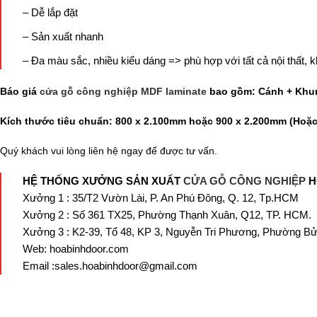
– Dễ lắp đặt
– Sản xuất nhanh
– Đa màu sắc, nhiều kiểu dáng => phù hợp với tất cả nội thất, k
Báo giá
cửa gỗ công nghiệp MDF laminate
bao gồm: Cánh + Khun
Kích thước tiêu chuẩn: 800 x 2.100mm hoặc 900 x 2.200mm (Hoặc 
Quý khách vui lòng liên hệ ngay để được tư vấn.
HỆ THỐNG XƯỞNG SẢN XUẤT
CỬA GỖ CÔNG NGHIỆP
H
Xưởng 1 : 35/T2 Vườn Lài, P. An Phú Đông, Q. 12, Tp.HCM
Xưởng 2 : Số 361 TX25, Phường Thạnh Xuân, Q12, TP. HCM.
Xưởng 3 : K2-39, Tổ 48, KP 3, Nguyễn Tri Phương, Phường Bử
Web: hoabinhdoor.com
Email :sales.hoabinhdoor@gmail.com