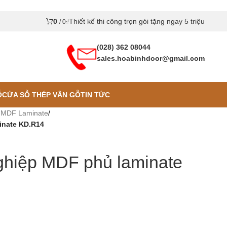
0
Thiết kế thi công trọn gói tặng ngay 5 triệu
/
0
₫
(028) 362 08044
sales.hoabinhdoor@gmail.com
Ỗ
CỬA SỖ THÉP VÂN GỖ
TIN TỨC
 MDF Laminate
/
inate KD.R14
ghiệp MDF phủ laminate