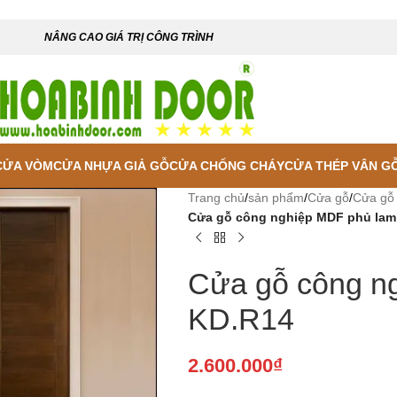
NÂNG CAO GIÁ TRỊ CÔNG TRÌNH
CỬA VÒM
CỬA NHỰA GIẢ GỖ
CỬA CHỐNG CHÁY
CỬA THÉP VÂN G
Trang chủ
/
sản phẩm
/
Cửa gỗ
/
Cửa gỗ
Cửa gỗ công nghiệp MDF phủ lam
Cửa gỗ công n
KD.R14
2.600.000
₫