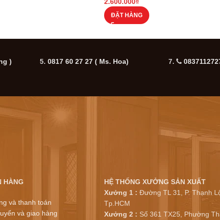
2.600.000
₫
ĐẶT HÀNG
ng )
5.
0817 60 27 27
( Ms. Hoa)
7.
0837112727
N HÀNG
HỆ THỐNG XƯỞNG SẢN XUẤT
Xưởng 1 :
Đường TL 31, P. Thạnh Lộ
ng và thanh toán
Tp.HCM
uyển và giao hàng
Xưởng 2 :
Số 361 TX25, Phường Th