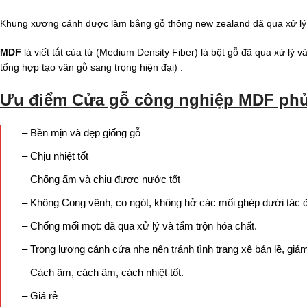
Khung xương cánh được làm bằng gỗ thông new zealand đã qua xử lý
MDF
là viết tắt của từ (Medium Density Fiber) là bột gỗ đã qua xử l
tổng hợp tạo vân gỗ sang trọng hiện đại) .
Ưu điểm
Cửa gỗ công nghiệp MDF phủ
– Bền mịn và đẹp giống gỗ
– Chịu nhiệt tốt
– Chống ẩm và chịu được nước tốt
– Không Cong vênh, co ngót, không hở các mối ghép dưới tác động
– Chống mối mọt: đã qua xử lý và tẩm trộn hóa chất.
– Trọng lượng cánh cửa nhẹ nên tránh tình trạng xệ bản lề, giảm 
– Cách âm, cách âm, cách nhiệt tốt.
– Giá rẻ