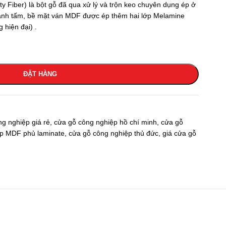
ty Fiber) là bột gỗ đã qua xử lý và trộn keo chuyên dụng ép ở
thành tấm, bề mặt ván MDF được ép thêm hai lớp Melamine
 hiện đại) .
ĐẶT HÀNG
g nghiệp giá rẻ
,
cửa gỗ công nghiệp hồ chí minh
,
cửa gỗ
p MDF phủ laminate
,
cửa gỗ công nghiệp thủ đức
,
giá cửa gỗ