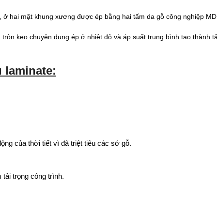
, ở hai mặt khung xương được ép bằng hai tấm da
gỗ công nghiệp M
ý và trộn keo chuyên dụng ép ở nhiệt độ và áp suất trung bình tạo thà
 laminate:
 của thời tiết vì đã triệt tiêu các sớ gỗ.
tải trọng công trình.