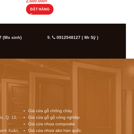
2.600.000
₫
2.600
ĐẶT HÀNG
ĐẶT
 (Ms sinh)
9.
0912548127 ( Mr Sỹ )
10.
Giá cửa gỗ chống cháy
c, Q. 12,
Giá cửa gỗ gỗ công nghiệp
Giá cửa nhựa composite
ạnh Xuân,
Giá cửa nhựa abs hàn quốc