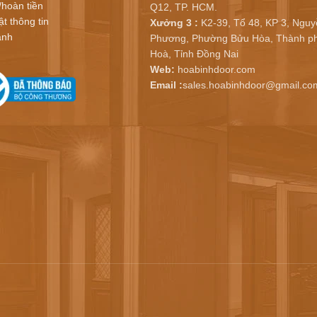
/hoàn tiền
Q12, TP. HCM.
t thông tin
Xưởng 3 :
K2-39, Tổ 48, KP 3, Nguy
ành
Phương, Phường Bửu Hòa, Thành ph
Hoà, Tỉnh Đồng Nai
Web:
hoabinhdoor.com
Email :
sales.hoabinhdoor@gmail.co