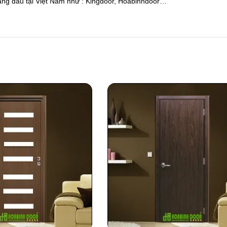
hàng đầu tại Việt Nam như : Kingdoor, Hoabinhdoor…