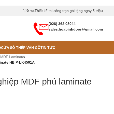
0
Thiết kế thi công trọn gói tặng ngay 5 triệu
/
0
₫
(028) 362 08044
sales.hoabinhdoor@gmail.com
Ỗ
CỬA SỖ THÉP VÂN GỖ
TIN TỨC
 MDF Laminate
/
inate HB.P-LK4501A
ghiệp MDF phủ laminate