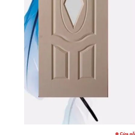
⊕ Cửa gỗ