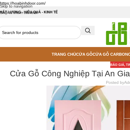
https://hoabinhdoor.com/
Skip to navigation
HẤT LƯỢNG - HIỆU QUẢ - KINH TẾ
Skip to main content
TRANG CHỦ
CỬA GỖ
CỬA GỖ CARBON
BÁO GIÁ
,
TI
Cửa Gỗ Công Nghiệp Tại An Gia
Posted by
Ad