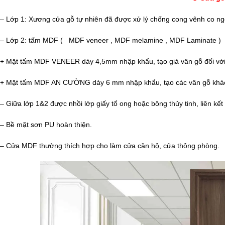
– Lớp 1: Xương cửa gỗ tự nhiên đã được xử lý chống cong vênh co ng
– Lớp 2: tấm MDF ( MDF veneer , MDF melamine , MDF Laminate )
+ Mặt tấm MDF VENEER dày 4,5mm nhập khẩu, tạo giả vân gỗ đối với
+ Mặt tấm MDF AN CƯỜNG dày 6 mm nhập khẩu, tạo các vân gỗ khá
– Giữa lớp 1&2 được nhồi lớp giấy tổ ong hoặc bông thủy tinh, liên k
– Bề mặt sơn PU hoàn thiện.
– Cửa MDF thường thích hợp cho làm cửa căn hộ, cửa thông phòng.