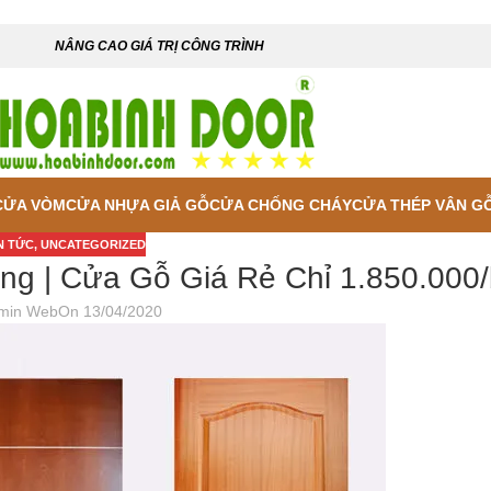
NÂNG CAO GIÁ TRỊ CÔNG TRÌNH
CỬA VÒM
CỬA NHỰA GIẢ GỖ
CỬA CHỐNG CHÁY
CỬA THÉP VÂN G
N TỨC
,
UNCATEGORIZED
ng | Cửa Gỗ Giá Rẻ Chỉ 1.850.000
min Web
On 13/04/2020