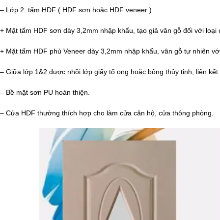
– Lớp 2: tấm HDF ( HDF sơn hoặc HDF veneer )
+ Mặt tấm HDF sơn dày 3,2mm nhập khẩu, tạo giả vân gỗ đối với loại
+ Mặt tấm HDF phủ Veneer dày 3,2mm nhập khẩu, vân gỗ tự nhiên vớ
– Giữa lớp 1&2 được nhồi lớp giấy tổ ong hoặc bông thủy tinh, liên k
– Bề mặt sơn PU hoàn thiện.
– Cửa HDF thường thích hợp cho làm cửa căn hộ, cửa thông phòng.