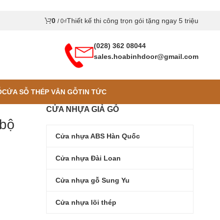
0
Thiết kế thi công trọn gói tặng ngay 5 triệu
/
0
₫
(028) 362 08044
sales.hoabinhdoor@gmail.com
Ỗ
CỬA SỖ THÉP VÂN GỖ
TIN TỨC
CỬA NHỰA GIẢ GỖ
/bộ
Cửa nhựa ABS Hàn Quốc
Cửa nhựa Đài Loan
Cửa nhựa gỗ Sung Yu
Cửa nhựa lõi thép