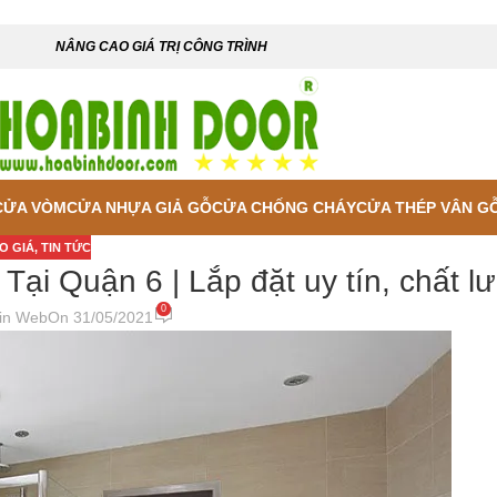
NÂNG CAO GIÁ TRỊ CÔNG TRÌNH
CỬA VÒM
CỬA NHỰA GIẢ GỖ
CỬA CHỐNG CHÁY
CỬA THÉP VÂN G
O GIÁ
,
TIN TỨC
i Quận 6 | Lắp đặt uy tín, chất l
0
in Web
On 31/05/2021