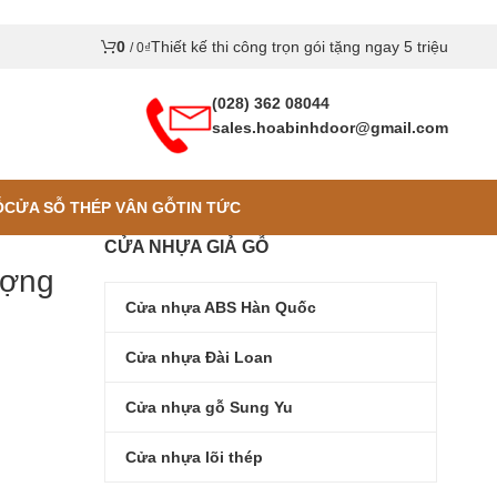
0
Thiết kế thi công trọn gói tặng ngay 5 triệu
/
0
₫
(028) 362 08044
sales.hoabinhdoor@gmail.com
Ỗ
CỬA SỖ THÉP VÂN GỖ
TIN TỨC
CỬA NHỰA GIẢ GỖ
ượng
Cửa nhựa ABS Hàn Quốc
Cửa nhựa Đài Loan
Cửa nhựa gỗ Sung Yu
Cửa nhựa lõi thép