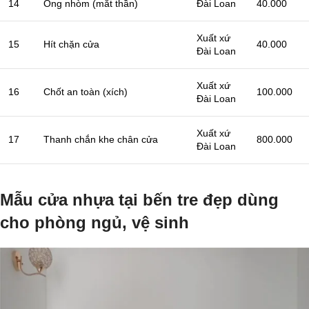
14
Ống nhòm (mắt thần)
Đài Loan
40.000
Xuất xứ
15
Hít chặn cửa
40.000
Đài Loan
Xuất xứ
16
Chốt an toàn (xích)
100.000
Đài Loan
Xuất xứ
17
Thanh chắn khe chân cửa
800.000
Đài Loan
Mẫu cửa nhựa tại bến tre đẹp dùng
cho phòng ngủ, vệ sinh