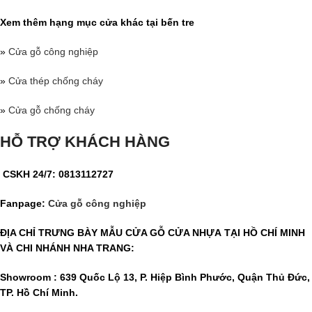
Xem thêm hạng mục cửa khác tại bến tre
»
Cửa gỗ công nghiệp
»
Cửa thép chống cháy
»
Cửa gỗ chống cháy
HỖ TRỢ KHÁCH HÀNG
CSKH 24/7: 0813112727
Fanpage:
Cửa gỗ công nghiệp
ĐỊA CHỈ TRƯNG BÀY MẪU CỬA GỖ CỬA NHỰA TẠI HỒ CHÍ MINH
VÀ CHI NHÁNH NHA TRANG:
Showroom : 639 Quốc Lộ 13, P. Hiệp Bình Phước, Quận Thủ Đức,
TP. Hồ Chí Minh.