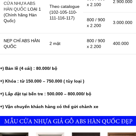
2.900.000
CỬA NHỰA ABS
x 2.100
Theo catalogue
HÀN QUỐC
LOẠI 1
(102-105-110-
(Chính hãng Hàn
111-116-117)
800 / 900
Quốc)
3.000.000
x 2.200
NẸP CHỈ ABS HÀN
800 / 900
2 mặt
400.000
QUỐC
x 2.200
+) Bản lề (4 cái) : 80.000/ bộ
+) Khóa : từ 150.000 – 750.000 ( tùy loại )
+) Lắp đặt tại bến tre : 500.000 – 800.000/ bộ
+) Vận chuyển khách hàng có thể gửi chành xe