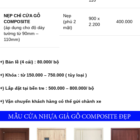
110
NẸP CHÌ CỬA GỖ
Nẹp
900 x
COMPOSITE
(phủ 2
400.000
2.200
(áp dụng cho độ dày
mặt)
tường từ 90mm –
110mm)
+) Bản lề (4 cái) : 80.000/ bộ
+) Khóa : từ 150.000 – 750.000 ( tùy loại )
+) Lắp đặt tại bến tre : 500.000 – 800.000/ bộ
+) Vận chuyển khách hàng có thể gửi chành xe