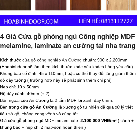
4 Giá Cửa gỗ phòng ngủ Công nghiệp MDF
melamine, laminate an cường tại nha trang
Kích thước
cửa gỗ công nghiệp An Cường
chuẩn: 900 x 2.200mm
(Hoabinhdoor sẽ làm theo kích thước khác nếu khách hàng yêu cầu)
Khung bao cố định: 45 x 110mm, hoặc có thể thay đổi tăng giảm thêm
độ dày tường ( trường hợp này sẽ phát sinh thêm chi phí)
Nẹp chỉ: 10 x 50mm
Độ dày cánh: 40mm (± 2).
Bên ngoài cửa An Cường là 2 tấm MDF lõi xanh dày 6mm.
Bên trong
cửa gỗ An Cường
là xương gỗ tự nhiên đã qua xử lý triệt
tiêu sớ gỗ, chống cong vênh vô cùng tốt.
Giá cửa gỗ phòng ngủ MDF melaminate:
2.100.000 VNĐ/m²
( cánh +
khung bao + nẹp chỉ 2 mặt+sơn hoàn thiện )