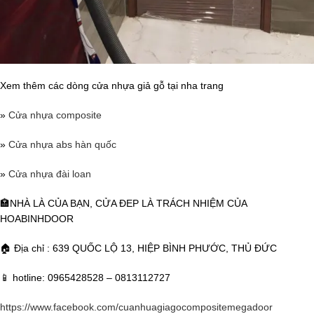
Xem thêm các dòng cửa nhựa giả gỗ tại nha trang
»
Cửa nhựa composite
»
Cửa nhựa abs hàn quốc
»
Cửa nhựa đài loan
🏣NHÀ LÀ CỦA BẠN, CỬA ĐEP LÀ TRÁCH NHIỆM CỦA
HOABINHDOOR
🏠 Địa chỉ : 639 QUỐC LỘ 13, HIỆP BÌNH PHƯỚC, THỦ ĐỨC
📱 hotline: 0965428528 – 0813112727
https://www.facebook.com/cuanhuagiagocompositemegadoor