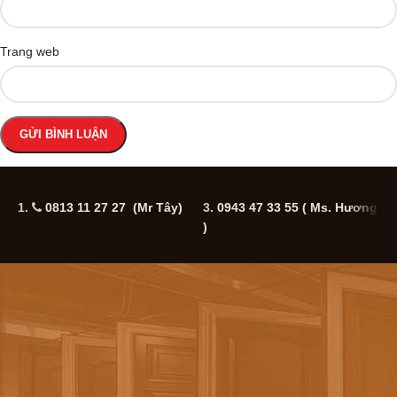
Trang web
1.
0813 11 27 27 (Mr Tây)
3.
0943 47 33 55
( Ms. Hương
5
)