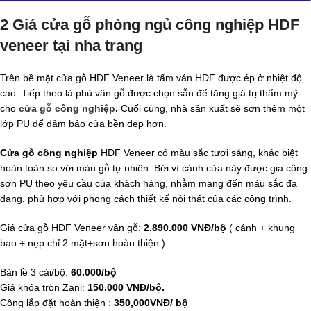
2 Giá cửa gỗ phòng ngủ công nghiệp HDF
veneer tại nha trang
Trên bề mặt cửa gỗ HDF Veneer là tấm ván HDF được ép ở nhiệt độ
cao. Tiếp theo là phủ vân gỗ được chọn sẵn để tăng giá trị thẩm mỹ
cho
cửa gỗ công nghiệp
.
Cuối cùng, nhà sản xuất sẽ sơn thêm một
lớp PU để đảm bảo cửa bền đẹp hơn.
Cửa gỗ công nghiệp
HDF Veneer có màu sắc tươi sáng, khác biệt
hoàn toàn so với màu gỗ tự nhiên. Bởi vì cánh cửa này được gia công
sơn PU theo yêu cầu của khách hàng, nhằm mang đến màu sắc đa
dạng, phù hợp với phong cách thiết kế nội thất của các công trình.
Giá cửa gỗ HDF Veneer vân gỗ:
2.890.000 VNĐ/bộ
( cánh + khung
bao + nẹp chỉ 2 mặt+sơn hoàn thiện )
Bản lề 3 cái/bộ:
60.000/bộ
Giá khóa tròn Zani:
150.000 VNĐ/bộ.
Công lắp đặt hoàn thiện :
350,000VNĐ/ bộ