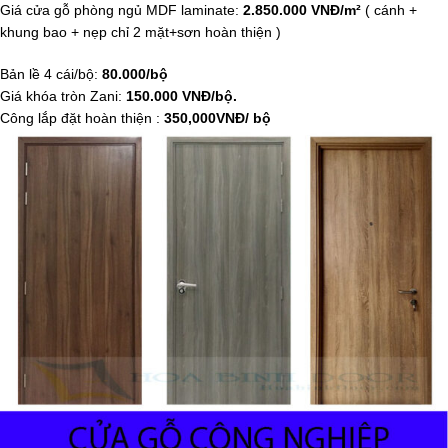
Giá cửa gỗ phòng ngủ MDF laminate:
2.850.000 VNĐ/m²
( cánh +
khung bao + nẹp chỉ 2 mặt+sơn hoàn thiện )
Bản lề 4 cái/bộ:
80.000/bộ
Giá khóa tròn Zani:
150.000 VNĐ/bộ.
Công lắp đặt hoàn thiện :
350,000VNĐ/ bộ