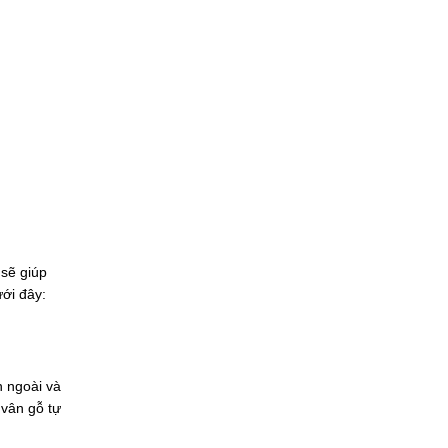
 sẽ giúp
ưới đây:
n ngoài và
vân gỗ tự