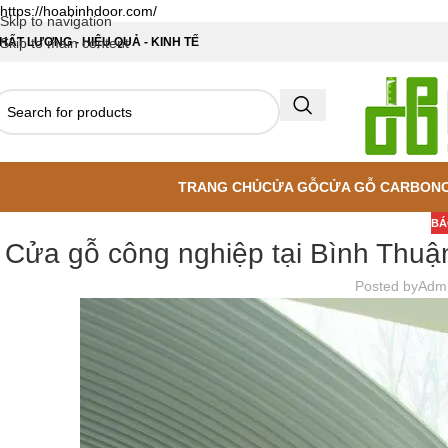
https://hoabinhdoor.com/
Skip to navigation
HẤT LƯỢNG - HIỆU QUẢ - KINH TẾ
Skip to main content
TRANG CHỦ
CỬA GỖ
CỬA GỖ CARBON
BÁ
Cửa gỗ công nghiệp tại Bình Thuận
Posted by
Adm