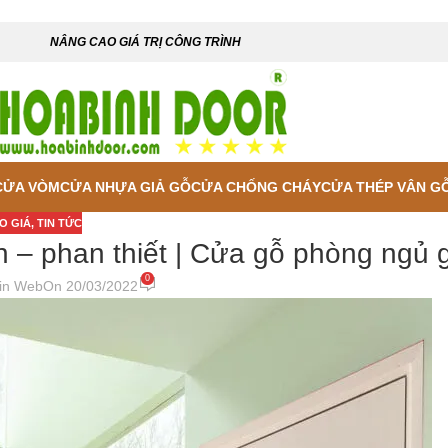
NÂNG CAO GIÁ TRỊ CÔNG TRÌNH
CỬA VÒM
CỬA NHỰA GIẢ GỖ
CỬA CHỐNG CHÁY
CỬA THÉP VÂN G
O GIÁ
,
TIN TỨC
 – phan thiết | Cửa gỗ phòng ngủ g
0
in Web
On 20/03/2022