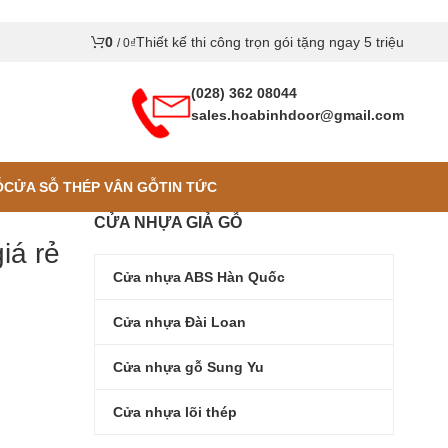
0
Thiết kế thi công trọn gói tặng ngay 5 triệu
/
0
₫
(028) 362 08044
sales.hoabinhdoor@gmail.com
Ỗ
CỬA SỖ THÉP VÂN GỖ
TIN TỨC
CỬA NHỰA GIẢ GỖ
iá rẻ
Cửa nhựa ABS Hàn Quốc
Cửa nhựa Đài Loan
Cửa nhựa gỗ Sung Yu
Cửa nhựa lõi thép