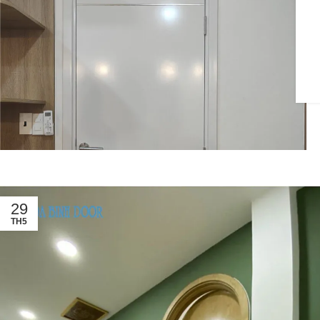
29
TH5