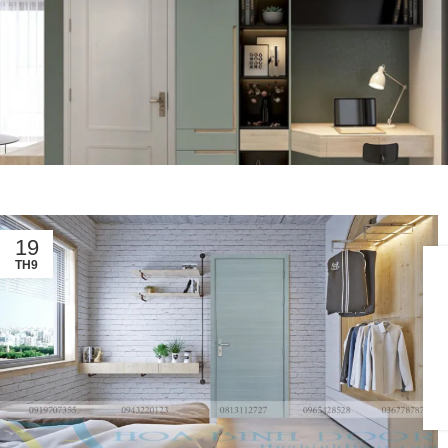
19
TH9