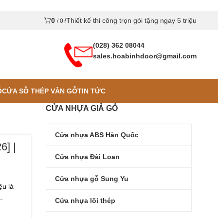
0
Thiết kế thi công trọn gói tặng ngay 5 triệu
/
0
₫
(028) 362 08044
sales.hoabinhdoor@gmail.com
Ỗ
CỬA SỖ THÉP VÂN GỖ
TIN TỨC
CỬA NHỰA GIẢ GỖ
Cửa nhựa ABS Hàn Quốc
6] |
Cửa nhựa Đài Loan
Cửa nhựa gỗ Sung Yu
ệu là
.
Cửa nhựa lõi thép