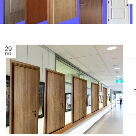
29
TH7
C