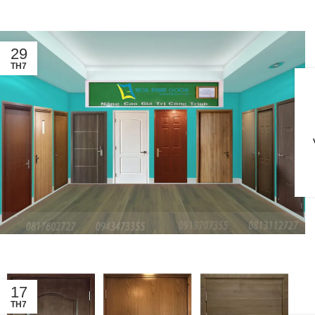
29
TH7
17
TH7