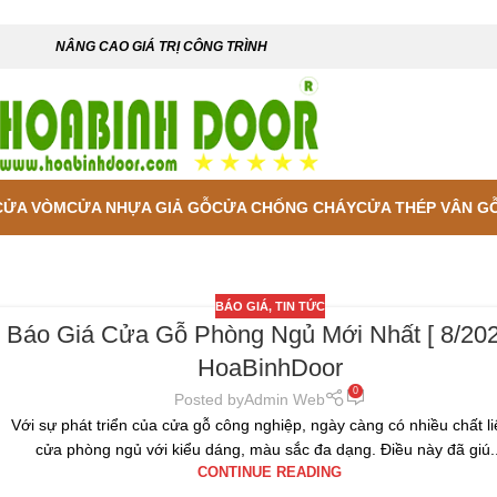
NÂNG CAO GIÁ TRỊ CÔNG TRÌNH
CỬA VÒM
CỬA NHỰA GIẢ GỖ
CỬA CHỐNG CHÁY
CỬA THÉP VÂN G
BÁO GIÁ
,
TIN TỨC
Báo Giá Cửa Gỗ Phòng Ngủ Mới Nhất [ 8/202
HoaBinhDoor
0
Posted by
Admin Web
Với sự phát triển của cửa gỗ công nghiệp, ngày càng có nhiều chất li
cửa phòng ngủ với kiểu dáng, màu sắc đa dạng. Điều này đã giú..
CONTINUE READING