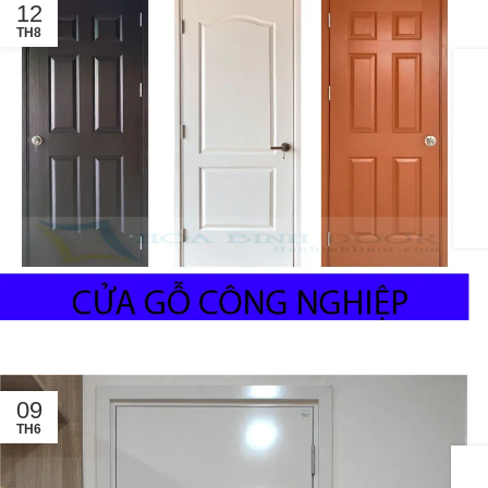
12
TH8
09
TH6