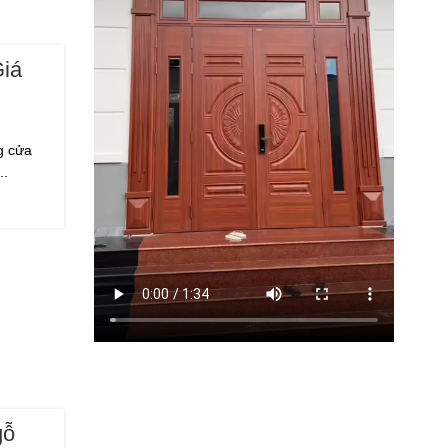
Giá
g cửa
..
gỗ