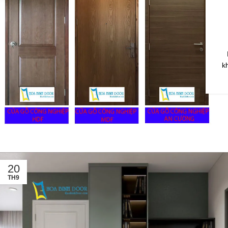
k
20
TH9