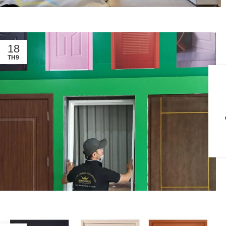
18
TH9