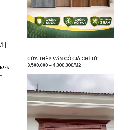
 |
CỬA THÉP VÂN GỖ GIẢ CHỈ TỪ
3.500.000 – 4.000.000/M2
khách
..