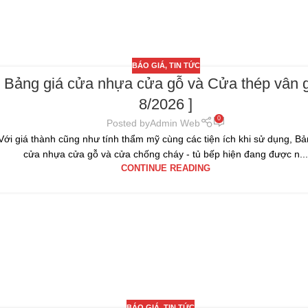
BÁO GIÁ
,
TIN TỨC
Bảng giá cửa nhựa cửa gỗ và Cửa thép vân g
8/2026 ]
0
Posted by
Admin Web
Với giá thành cũng như tính thẩm mỹ cùng các tiện ích khi sử dụng, Bả
cửa nhựa cửa gỗ và cửa chống cháy - tủ bếp hiện đang được n..
CONTINUE READING
BÁO GIÁ
,
TIN TỨC