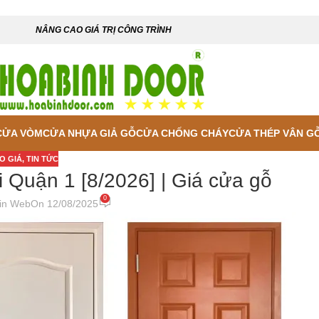
NÂNG CAO GIÁ TRỊ CÔNG TRÌNH
CỬA VÒM
CỬA NHỰA GIẢ GỖ
CỬA CHỐNG CHÁY
CỬA THÉP VÂN G
O GIÁ
,
TIN TỨC
Quận 1 [8/2026] | Giá cửa gỗ
0
in Web
On 12/08/2025