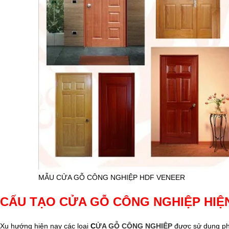
MẪU CỬA GỖ CÔNG NGHIỆP HDF VENEER
CẤU TẠO CỬA GỖ CÔNG NGHIỆP HIỆ
Xu hướng hiện nay các loại
C
ỬA GỖ CÔNG NGHIỆP
được sử dụng ph