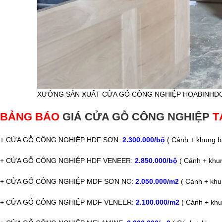
XƯỞNG SẢN XUẤT CỬA GỖ CÔNG NGHIỆP HOABINHD
BẢNG BÁO
GIÁ CỬA GỖ CÔNG NGHIỆP
T
+ CỬA GỖ CÔNG NGHIỆP HDF SƠN:
2.300.000/bộ
( Cánh + khung b
+ CỬA GỖ CÔNG NGHIỆP HDF VENEER:
2.850.000/bộ
( Cánh + khun
+ CỬA GỖ CÔNG NGHIỆP MDF SƠN NC:
2.050.000/m2
( Cánh + khu
+ CỬA GỖ CÔNG NGHIỆP MDF VENEER:
2.100.000/m2
( Cánh + khu