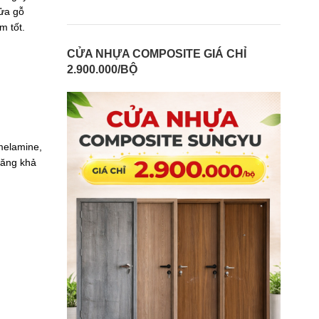
cửa gỗ
m tốt.
CỬA NHỰA COMPOSITE GIÁ CHỈ
2.900.000/BỘ
melamine,
tăng khả