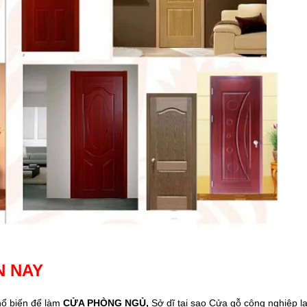
N NAY
ổ biến để làm
CỬA PHÒNG NGỦ,
Sở dĩ tại sao Cửa gỗ công nghiệp lạ