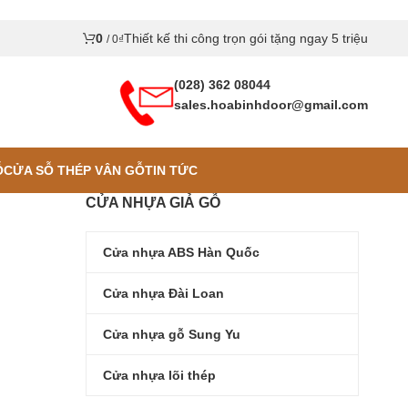
0
Thiết kế thi công trọn gói tặng ngay 5 triệu
/
0
₫
(028) 362 08044
sales.hoabinhdoor@gmail.com
Ỗ
CỬA SỖ THÉP VÂN GỖ
TIN TỨC
CỬA NHỰA GIẢ GỖ
Cửa nhựa ABS Hàn Quốc
Cửa nhựa Đài Loan
Cửa nhựa gỗ Sung Yu
Cửa nhựa lõi thép