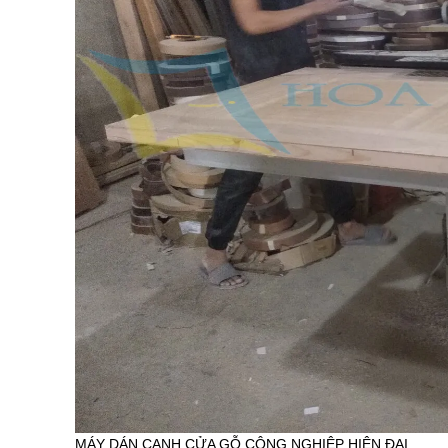
MÁY DÁN CẠNH CỬA GỖ CÔNG NGHIỆP HIỆN ĐẠI