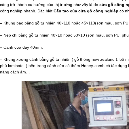
càng trở thành xu hướng của thị trường như vậy là do
cửa gỗ công n
công nghiệp nhanh. Đặc biệt
Cấu tạo của cửa gỗ công nghiệp
có nh
– Khung bao bằng gỗ tự nhiên 40×110 hoặc 45×110(sơn màu, sơn PU, 
– Nẹp chỉ bằng gỗ tự nhiên 40×10 hoặc 50×10 (sơn màu, sơn PU, phủ 
– Cánh cửa dày 40mm.
– Khung xương cánh bằng gỗ tự nhiên ( gỗ thông new zealand ), bề 
phủ laminate..) bên trong cánh cửa có thêm Honey-comb có tác dụng l
năng cách âm…