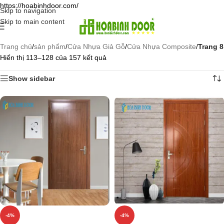
https://hoabinhdoor.com/
Skip to navigation
Skip to main content
Trang chủ
/
sản phẩm
/
Cửa Nhựa Giả Gỗ
/
Cửa Nhựa Composite
/
Trang 8
Hiển thị 113–128 của 157 kết quả
Show sidebar
-4%
-4%