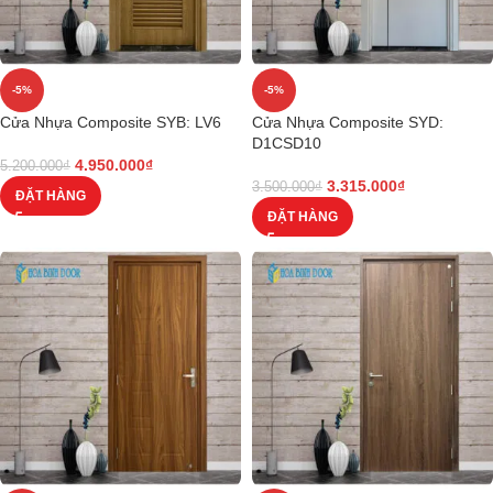
-5%
-5%
Cửa Nhựa Composite SYB: LV6
Cửa Nhựa Composite SYD:
D1CSD10
4.950.000
₫
5.200.000
₫
3.315.000
₫
3.500.000
₫
ĐẶT HÀNG
ĐẶT HÀNG