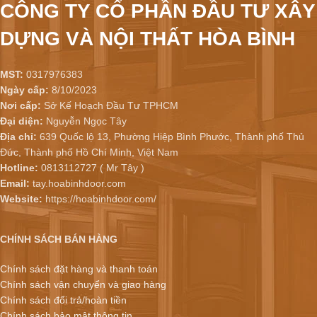
CÔNG TY CỔ PHẦN ĐẦU TƯ XÂY
DỰNG VÀ NỘI THẤT HÒA BÌNH
MST:
0317976383
Ngày cấp:
8/10/2023
Nơi cấp:
Sở Kế Hoạch Đầu Tư TPHCM
Đại diện:
Nguyễn Ngọc Tây
Địa chỉ:
639 Quốc lộ 13, Phường Hiệp Bình Phước, Thành phố Thủ
Đức, Thành phố Hồ Chí Minh, Việt Nam
Hotline:
0813112727 ( Mr Tây )
Email:
tay.hoabinhdoor.com
Website:
https://hoabinhdoor.com/
CHÍNH SÁCH BÁN HÀNG
Chính sách đặt hàng và thanh toán
Chính sách vận chuyển và giao hàng
Chính sách đổi trả/hoàn tiền
Chính sách bảo mật thông tin