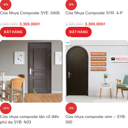
-6%
-6%
Cửa Nhựa Composite SYE: 0406
Cửa Nhựa Composite SYR: 4-P
3.300.000
₫
3.300.000
₫
3.500.000
₫
3.500.000
₫
ĐẶT HÀNG
ĐẶT HÀNG
-11%
-2%
Cửa nhựa composite tân cổ điển
Cửa nhựa composite vòm – SYB-
phủ da SYB: N33
300