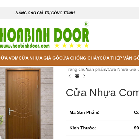
NÂNG CAO GIÁ TRỊ CÔNG TRÌNH
CỬA VÒM
CỬA NHỰA GIẢ GỖ
CỬA CHỐNG CHÁY
CỬA THÉP VÂN G
Trang chủ
/
sản phẩm
/
Cửa Nhựa Giả 
Cửa Nhựa Comp
Mã Sản Phẩm:
Cử
Kích Thước:
90
 enlarge