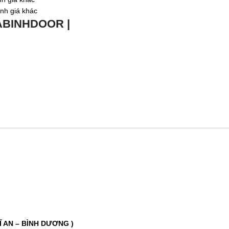
ỉnh giá khác
ABINHDOOR |
Ĩ AN – BÌNH DƯƠNG )