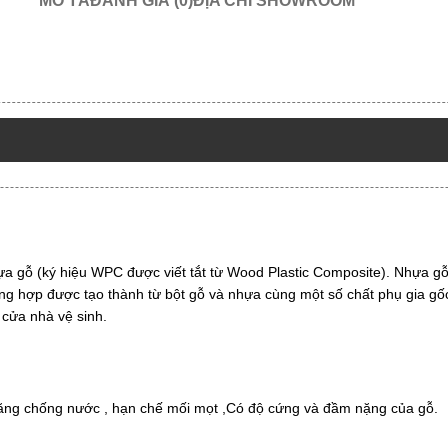
MÔ TẢ
ĐÁNH GIÁ (0)
ĐỊA CHỈ SHOWROOM
 gỗ (ký hiệu WPC được viết tắt từ Wood Plastic Composite). Nhựa gỗ, 
tổng hợp được tạo thành từ bột gỗ và nhựa cùng một số chất phụ gia g
 cửa nhà vệ sinh.
ăng chống nước , hạn chế mối mọt ,Có độ cứng và đầm nặng của gỗ.