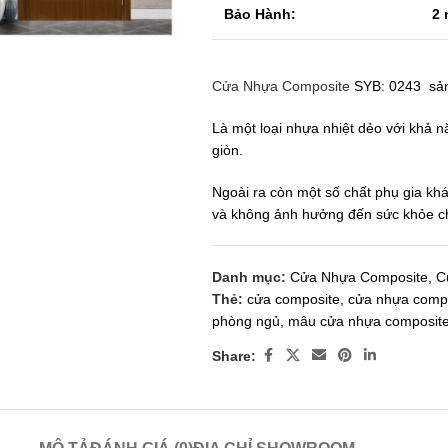
Bảo Hành:
2
Cửa Nhựa Composite
SYB: 0243 sản 
Là một loại nhựa nhiệt dẻo với khả
giòn.
Ngoài ra còn một số chất phụ gia kh
và không ảnh hưởng đến sức khỏe c
Danh mục:
Cửa Nhựa Composite
,
C
Thẻ:
cửa composite
,
cửa nhựa comp
phòng ngủ
,
mâu cửa nhựa composit
Share: