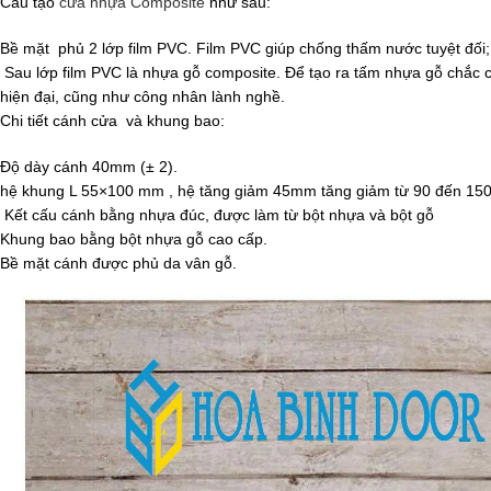
Cấu tạo
cửa nhựa Composite
như sau:
Bề mặt phủ 2 lớp film PVC. Film PVC giúp chống thấm nước tuyệt đối;
Sau lớp film PVC là nhựa gỗ composite. Để tạo ra tấm nhựa gỗ chắc 
hiện đại, cũng như công nhân lành nghề.
Chi tiết cánh cửa và khung bao:
Độ dày cánh 40mm (± 2).
hệ khung L 55×100 mm , hệ tăng giảm 45mm tăng giảm từ 90 đến 1
Kết cấu cánh bằng nhựa đúc, được làm từ bột nhựa và bột gỗ
Khung bao bằng bột nhựa gỗ cao cấp.
Bề mặt cánh được phủ da vân gỗ.