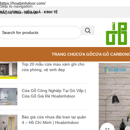
https://hoabinhdoor.com/
Skip to navigation
HẤT LƯỢNG - HIỆU QUẢ - KINH TẾ
Skip to main content
TRANG CHỦ
CỬA GỖ
CỬA GỖ CARBON
Top 20 mẫu cửa màu xám ghi cho
cửa phòng, vệ sinh đẹp
Cửa Gỗ Công Nghiệp Tại Gò Vấp |
Cửa Gỗ Giá Rẻ Hoabinhdoor
Báo giá cửa nhựa đài loan tại quận
4 – Hồ Chí Minh | Hoabinhdoor
Click to