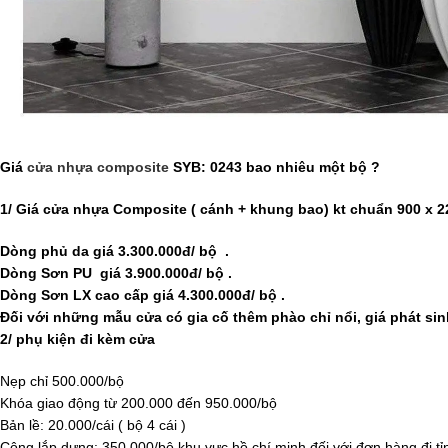
Giá
cửa nhựa composite
SYB: 0243 bao nhiêu một bộ ?
1/ Giá cửa nhựa Composite ( cánh + khung bao) kt chuẩn 900 x 
Dòng phủ da giá 3.300.000đ/ bộ .
Dòng Sơn PU giá 3.900.000đ/ bộ .
Dòng Sơn LX cao cấp giá 4.300.000đ/ bộ .
Đối với những mẫu cửa có gia cố thêm phào chỉ nổi, giá phát sin
2/ phụ kiện đi kèm cửa
Nẹp chỉ 500.000/bộ
Khóa giao động từ 200.000 đến 950.000/bộ
Bản lề: 20.000/cái ( bộ 4 cái )
Công lắp dựng: 350.000/bộ khu vực hồ chí minh đối với đơn hàng đi tỉ