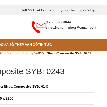
0
Thiết kế thi công trọn gói tặng ngay 5 triệu
/
0
₫
(028) 362 08044
sales.hoabinhdoor@gmail.com
Ỗ
CỬA SỖ THÉP VÂN GỖ
TIN TỨC
Gỗ
/
Cửa nhựa gỗ Sung Yu
/
Cửa Nhựa Composite SYB: 0243
osite SYB: 0243
a Nhựa Composite SYB: 0243
0 x 2200