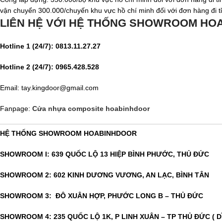
vận chuyển 300.000/chuyến khu vực hồ chí minh đối với đơn hàng đi t
LIÊN HỆ VỚI HỆ THỐNG SHOWROOM HO
Hotline 1 (24/7): 0813.11.27.27
Hotline 2 (24/7): 0965.428.528
Email: tay.kingdoor@gmail.com
Fanpage:
Cửa nhựa composite hoabinhdoor
HỆ THỐNG SHOWROOM HOABINHDOOR
SHOWROOM I: 639 QUỐC LỘ 13 HIỆP BÌNH PHƯỚC, THỦ ĐỨC
SHOWROOM 2: 602 KINH DƯƠNG VƯƠNG, AN LẠC, BÌNH TÂN
SHOWROOM 3: ĐÔ XUÂN HỢP, PHƯỚC LONG B – THỦ ĐỨC
SHOWROOM 4: 235 QUỐC LỘ 1K, P LINH XUÂN – TP THỦ ĐỨC ( D