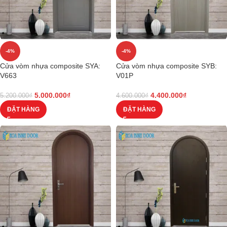
-4%
-4%
Cửa vòm nhựa composite SYA:
Cửa vòm nhựa composite SYB:
V663
V01P
5.000.000
₫
4.400.000
₫
5.200.000
₫
4.600.000
₫
ĐẶT HÀNG
ĐẶT HÀNG