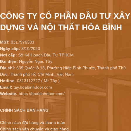
CÔNG TY CỔ PHẦN ĐẦU TƯ XÂY
DỰNG VÀ NỘI THẤT HÒA BÌNH
MST:
0317976383
Ngày cấp:
8/10/2023
Nơi cấp:
Sở Kế Hoạch Đầu Tư TPHCM
Đại diện:
Nguyễn Ngọc Tây
Địa chỉ:
639 Quốc lộ 13, Phường Hiệp Bình Phước, Thành phố Thủ
Đức, Thành phố Hồ Chí Minh, Việt Nam
Hotline:
0813112727 ( Mr Tây )
Email:
tay.hoabinhdoor.com
Website:
https://hoabinhdoor.com/
CHÍNH SÁCH BÁN HÀNG
Chính sách đặt hàng và thanh toán
Chính sách vận chuyển và giao hàng