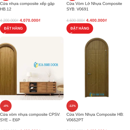
Cửa nhựa composite xếp gập
Cửa Vòm Lở Nhựa Composite
HB.12
SYB: V0691
4.070.000
₫
4.400.000
₫
4.200.000
₫
4.600.000
₫
ĐẶT HÀNG
ĐẶT HÀNG
-4%
-12%
Cửa vòm nhựa composite CPSV:
Cửa Vòm Nhựa Composite HB:
SYE – E6P
V0652PT