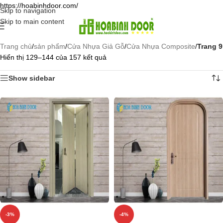
https://hoabinhdoor.com/
Skip to navigation
Skip to main content
Trang chủ
/
sản phẩm
/
Cửa Nhựa Giả Gỗ
/
Cửa Nhựa Composite
/
Trang 9
Hiển thị 129–144 của 157 kết quả
Show sidebar
-3%
-4%