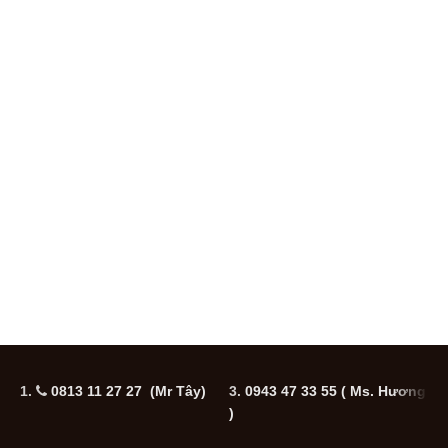
1.
0813 11 27 27 (Mr Tây)
3.
0943 47 33 55
( Ms. Hương
5
)