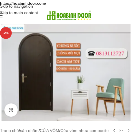
https://hoabinhdoor.com/
Skip to navigation
Skip to main content
-2%
Click to enlarge
Trang chủ
/
sản phẩm
/
CỬA VÒM
/
Cửa vòm nhựa composite