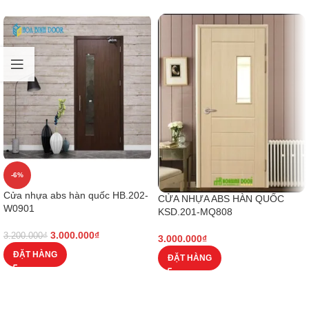
-6%
Cửa nhựa abs hàn quốc HB.202-
CỬA NHỰA ABS HÀN QUỐC
W0901
KSD.201-MQ808
3.000.000
₫
3.200.000
₫
3.000.000
₫
ĐẶT HÀNG
ĐẶT HÀNG