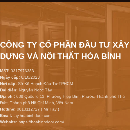
CÔNG TY CỔ PHẦN ĐẦU TƯ XÂY
DỰNG VÀ NỘI THẤT HÒA BÌNH
MST:
0317976383
Ngày cấp:
8/10/2023
Nơi cấp:
Sở Kế Hoạch Đầu Tư TPHCM
Đại diện:
Nguyễn Ngọc Tây
Địa chỉ:
639 Quốc lộ 13, Phường Hiệp Bình Phước, Thành phố Thủ
Đức, Thành phố Hồ Chí Minh, Việt Nam
Hotline:
0813112727 ( Mr Tây )
Email:
tay.hoabinhdoor.com
Website:
https://hoabinhdoor.com/