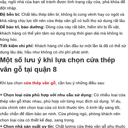
vậy, ngôi nhà của bạn sẽ tránh được tình trạng cậy cửa, phá khóa để
đột nhập.
Độ bền bỉ:
Chất liệu thép bền bỉ, không bị cong vênh hay co ngót và
khả năng chịu lực tốt nên cửa thép vân gỗ có tuổi thọ sử dụng rất lâu.
Dễ bảo trì, bảo dưỡng:
Dòng cửa này rất bền, hiếm khi bị lỗi vặt,
khách hàng có thể yên tâm sử dụng trong thời gian dài mà không lo
hỏng hóc.
Tiết kiệm chi phí:
Khách hàng chỉ cần đầu tư một lần là đã có thể sử
dụng lâu dài, hầu như không có chi phí phát sinh.
Một số lưu ý khi lựa chọn cửa thép
vân gỗ tại quận 8
Khi lựa chọn
cửa thép vân gỗ
, cần lưu ý những điều sau:
+ Chọn loại cửa phù hợp với nhu cầu sử dụng:
Có nhiều loại cửa
thép vân gỗ khác nhau, phù hợp với từng mục đích sử dụng. Ví dụ,
cửa chính nên chọn loại cửa có kích thước lớn, ô kính lấy sáng tốt,
chắc chắn để đảm bảo an ninh. Cửa phòng ngủ, phòng khách nên
chọn loại cửa có thiết kế đẹp, sang trọng.
+ Chọn nhà sản xuất uy tín:
Chất lượng cửa thép vân gỗ phụ thuộc