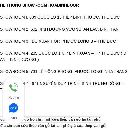
HỆ THỐNG SHOWROOM HOABINHDOOR
SHOWROOM I: 639 QUỐC LỘ 13 HIỆP BÌNH PHƯỚC, THỦ ĐỨC
SHOWROOM 2: 602 KINH DƯƠNG VƯƠNG, AN LẠC, BÌNH TÂN
SHOWROOM 3: ĐÔ XUÂN HỢP, PHƯỚC LONG B – THỦ ĐỨC
SHOWROOM 4: 235 QUỐC LỘ 1K, P LINH XUÂN – TP THỦ ĐỨC ( DĨ
AN – BÌNH DƯƠNG )
SHOWROOM 5: 731 LÊ HỒNG PHONG, PHƯỚC LONG, NHA TRANG
SHOWROOM 7: 671 NGUYỄN DUY TRINH, BÌNH TRƯNG ĐÔNG –
THỦ ĐỨC
Hotline
Zalo
cửa thép vân gỗ hồ chí minh
cửa thép vân gỗ tại tân phú
địa chỉ bán cửa thép vân gỗ tại tân phú
giá cửa thép vân gỗ