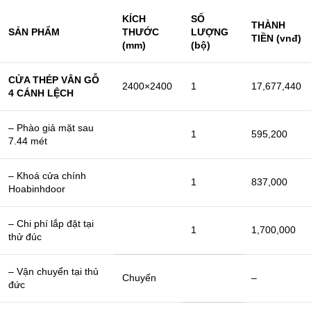
KÍCH
SỐ
THÀNH
SẢN PHẨM
THƯỚC
LƯỢNG
TIỀN (vnđ)
(mm)
(bộ)
CỬA THÉP VÂN GỖ
2400×2400
1
17,677,440
4 CÁNH LỆCH
– Phào giả mặt sau
1
595,200
7.44 mét
– Khoá cửa chính
1
837,000
Hoabinhdoor
– Chi phí lắp đặt tại
1
1,700,000
thử đúc
– Vận chuyển tại thủ
Chuyến
–
đức