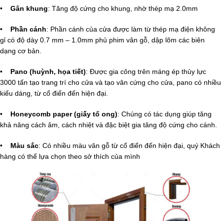
•
Gân khung
: Tăng độ cứng cho khung, nhờ thép mạ 2.0mm
•
Phần cánh
: Phần cánh của cửa được làm từ thép mạ điện không
gỉ có độ dày 0.7 mm – 1.0mm phủ phim vân gỗ, dập lõm các biên
dạng cơ bản.
•
Pano (huỳnh, họa tiết)
: Được gia công trên máng ép thủy lực
3000 tấn tạo trang trí cho cửa và tạo vân cứng cho cửa, pano có nhiều
kiểu dáng, từ cổ điển đến hiện đại.
•
Honeycomb paper (giấy tổ ong)
: Chúng có tác dụng giúp tăng
khả năng cách âm, cách nhiệt và đặc biệt gia tăng độ cứng cho cánh.
•
Màu sắc
: Có nhiều màu vân gỗ từ cổ điển đến hiện đại, quý Khách
hàng có thể lựa chọn theo sở thích của mình