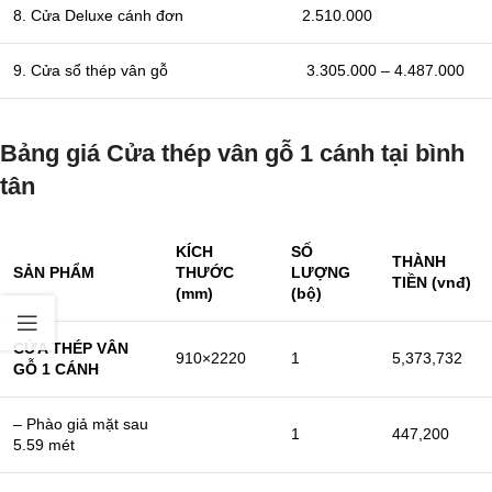
8. Cửa Deluxe cánh đơn
2.510.000
9. Cửa sổ thép vân gỗ
3.305.000 – 4.487.000
Bảng giá Cửa thép vân gỗ 1 cánh tại bình
tân
KÍCH
SỐ
THÀNH
SẢN PHẨM
THƯỚC
LƯỢNG
TIỀN (vnđ)
(mm)
(bộ)
CỬA THÉP VÂN
910×2220
1
5,373,732
GỖ 1 CÁNH
– Phào giả mặt sau
1
447,200
5.59 mét