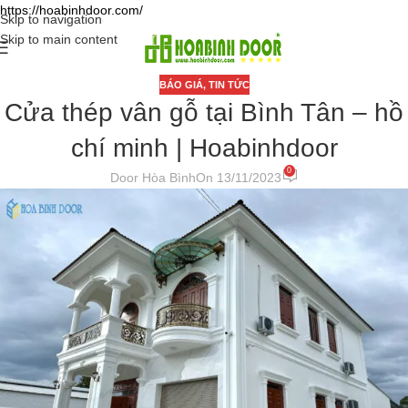
https://hoabinhdoor.com/
Skip to navigation
Skip to main content
BÁO GIÁ
,
TIN TỨC
Cửa thép vân gỗ tại Bình Tân – hồ
chí minh | Hoabinhdoor
0
Door Hòa Bình
On 13/11/2023