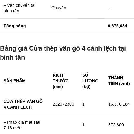
– Vận chuyển tại
Chuyến
–
bình tân
Tổng cộng
9,675,084
Bảng giá Cửa thép vân gỗ 4 cánh lệch tại
bình tân
KÍCH
SỐ
THÀNH
SẢN PHẨM
THƯỚC
LƯỢNG
TIỀN (vnđ)
(mm)
(bộ)
CỬA THÉP VÂN GỖ
2320×2300
1
16,376,184
4 CÁNH LỆCH
– Phào giả mặt sau
1
572,800
7.16 mét