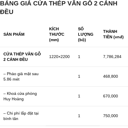
BẢNG GIÁ CỬA THÉP VÂN GỖ 2 CÁNH
ĐỀU
KÍCH
SỐ
THÀNH
SẢN PHẨM
THƯỚC
LƯỢNG
TIỀN (vnđ)
(mm)
(bộ)
CỬA THÉP VÂN GỖ
1220×2200
1
7,786,284
2 CÁNH ĐỀU
– Phào giả mặt sau
1
468,800
5.86 mét
– Khoá cửa phòng
1
670,000
Huy Hoàng
– Chi phí lắp đặt tại
1
750,000
bình tân