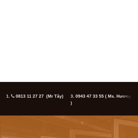
1.
0813 11 27 27 (Mr Tây)
3.
0943 47 33 55
( Ms. Hương
5
)