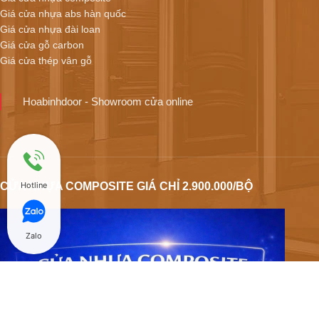
Giá cửa nhựa abs hàn quốc
Giá cửa nhựa đài loan
Giá cửa gỗ carbon
Giá cửa thép vân gỗ
Hoabinhdoor - Showroom cửa online
CỬA NHỰA COMPOSITE GIÁ CHỈ 2.900.000/BỘ
Hotline
Zalo