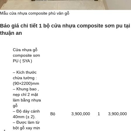
Mẫu cửa nhựa composite phủ vân gỗ
Báo giá chi tiết 1 bộ cửa nhựa composite sơn pu tại
thuận an
Cửa nhựa gỗ
composite sơn
PU ( SYA )
– Kích thước
chừa tường :
(90×2200)mm
– Khung bao ,
nẹp chỉ 2 mặt
làm bằng nhựa
gỗ
– Độ dày cánh
Bộ
3,900,000
1
3,900,000
40mm (± 2).
– Được làm từ
bột gỗ xay mịn