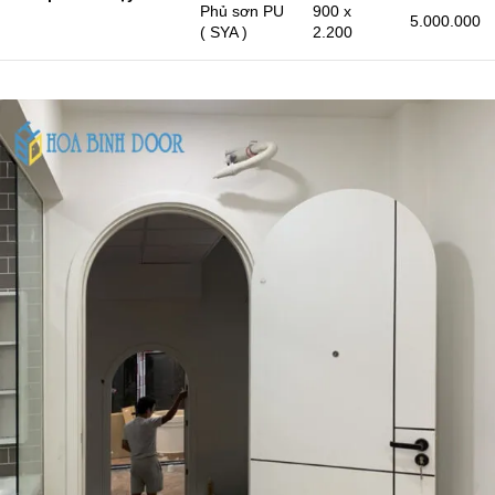
Phủ sơn PU
900 x
5.000.000
( SYA )
2.200