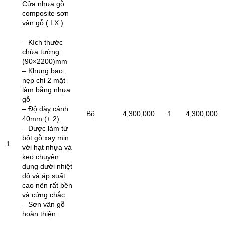
Cửa nhựa gỗ
composite sơn
vân gỗ ( LX )
– Kích thước
chừa tường :
(90×2200)mm
– Khung bao ,
nẹp chỉ 2 mặt
làm bằng nhựa
gỗ
– Độ dày cánh
Bộ
4,300,000
1
4,300,000
40mm (± 2).
– Được làm từ
bột gỗ xay mịn
1
với hạt nhựa và
keo chuyên
dụng dưới nhiệt
độ và áp suất
cao nên rất bền
và cứng chắc.
– Sơn vân gỗ
hoàn thiện.