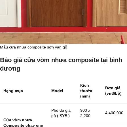
Mẫu cửa nhựa composite sơn vân gỗ
Báo giá cửa vòm nhựa composite tại bình
dương
Kích
Đơn giá
Hạng mục
Model
thước
(vnđ/bộ)
(mm)
Phủ da giả
900 x
4.400.000
gỗ ( SYB )
2.200
Cửa vòm nhựa
Composite chạy cnc