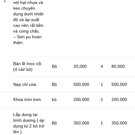
1
với hạt nhựa và
keo chuyên
dụng dưới nhiệt
độ và áp suất
cao nên rất bền
và cứng chắc.
– Sơn pu hoàn
thiện.
Bản lề Inox cối
Bộ
20,000
4
80,000
(4 cái/ bộ)
Nẹp chỉ cửa
Bộ
500,000
1
500,000
Khóa tròn trơn
bộ
200,000
1
200,000
Lắp dựng tại
bình dương ( áp
Bộ
350,000
1
350,000
dụng từ 2 bộ trở
lên )