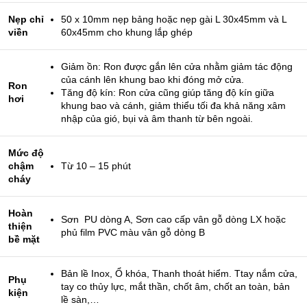
Nẹp chỉ
50 x 10mm nẹp bảng hoặc nẹp gài L 30x45mm và L
viền
60x45mm cho khung lắp ghép
Giảm ồn: Ron được gắn lên cửa nhằm giảm tác động
của cánh lên khung bao khi đóng mở cửa.
Ron
Tăng độ kín: Ron cửa cũng giúp tăng độ kín giữa
hơi
khung bao và cánh, giảm thiểu tối đa khả năng xâm
nhập của gió, bụi và âm thanh từ bên ngoài.
Mức độ
chậm
Từ 10 – 15 phút
cháy
Hoàn
Sơn PU dòng A, Sơn cao cấp vân gỗ dòng LX hoặc
thiện
phủ film PVC màu vân gỗ dòng B
bề mặt
Bản lề Inox, Ổ khóa, Thanh thoát hiểm. Ttay nắm cửa,
Phụ
tay co thủy lực, mắt thần, chốt âm, chốt an toàn, bản
kiện
lề sàn,…