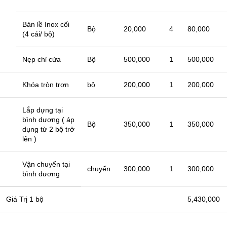
Bản lề Inox cối
Bộ
20,000
4
80,000
(4 cái/ bộ)
Nẹp chỉ cửa
Bộ
500,000
1
500,000
Khóa tròn trơn
bộ
200,000
1
200,000
Lắp dựng tại
bình dương ( áp
Bộ
350,000
1
350,000
dụng từ 2 bộ trở
lên )
Vận chuyển tại
chuyến
300,000
1
300,000
bình dương
Giá Trị 1 bộ
5,430,000