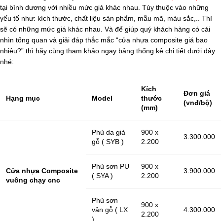
tại bình dương với nhiều mức giá khác nhau. Tùy thuộc vào những
yếu tố như: kích thước, chất liệu sản phẩm, mẫu mã, màu sắc,.. Thì
sẽ có những mức giá khác nhau. Và để giúp quý khách hàng có cái
nhìn tổng quan và giải đáp thắc mắc “cửa nhựa composite giá bao
nhiêu?” thì hãy cùng tham khảo ngay bảng thống kê chi tiết dưới đây
nhé:
Kích
Đơn giá
Hạng mục
Model
thước
(vnđ/bộ)
(mm)
Phủ da giả
900 x
3.300.000
gỗ ( SYB )
2.200
Phủ sơn PU
900 x
Cửa nhựa Composite
3.900.000
( SYA )
2.200
vuông chạy cnc
Phủ sơn
900 x
vân gỗ ( LX
4.300.000
2.200
)