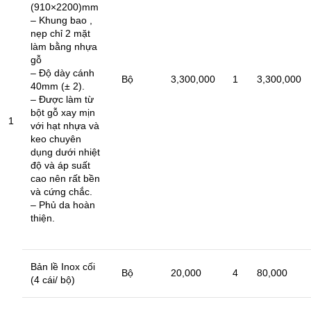
(910×2200)mm
– Khung bao ,
nẹp chỉ 2 mặt
làm bằng nhựa
gỗ
– Độ dày cánh
Bộ
3,300,000
1
3,300,000
40mm (± 2).
– Được làm từ
bột gỗ xay mịn
1
với hạt nhựa và
keo chuyên
dụng dưới nhiệt
độ và áp suất
cao nên rất bền
và cứng chắc.
– Phủ da hoàn
thiện.
Bản lề Inox cối
Bộ
20,000
4
80,000
(4 cái/ bộ)