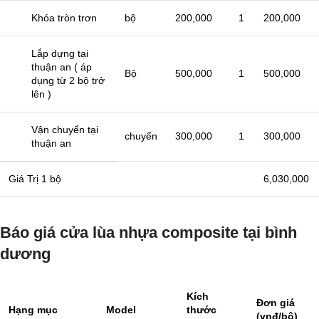
Khóa tròn trơn
bộ
200,000
1
200,000
Lắp dựng tại
thuận an ( áp
Bộ
500,000
1
500,000
dụng từ 2 bộ trở
lên )
Vận chuyển tại
chuyến
300,000
1
300,000
thuận an
Giá Trị 1 bộ
6,030,000
Báo giá cửa lùa nhựa composite tại bình
dương
Kích
Đơn giá
Hạng mục
Model
thước
(vnđ/bộ)