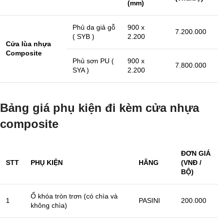
(mm)
Phủ da giả gỗ
900 x
7.200.000
( SYB )
2.200
Cửa lùa nhựa
Composite
Phủ sơn PU (
900 x
7.800.000
SYA )
2.200
Bảng giá phụ kiện đi kèm cửa nhựa
composite
ĐƠN GIÁ
STT
PHỤ KIỆN
HÃNG
(VNĐ /
BỘ)
Ổ khóa tròn trơn (có chìa và
1
PASINI
200.000
không chìa)