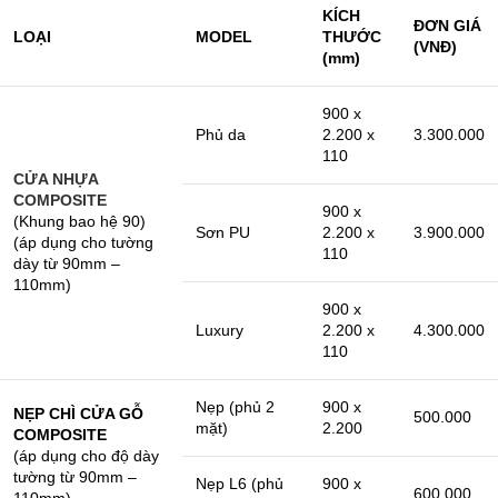
KÍCH
ĐƠN GIÁ
LOẠI
MODEL
THƯỚC
(VNĐ)
(mm)
900 x
Phủ da
2.200 x
3.300.000
110
CỬA NHỰA
COMPOSITE
900 x
(Khung bao hệ 90)
Sơn PU
2.200 x
3.900.000
(áp dụng cho tường
110
dày từ 90mm –
110mm)
900 x
Luxury
2.200 x
4.300.000
110
Nẹp (phủ 2
900 x
NẸP CHÌ CỬA GỖ
500.000
mặt)
2.200
COMPOSITE
(áp dụng cho độ dày
tường từ 90mm –
Nẹp L6 (phủ
900 x
600.000
110mm)