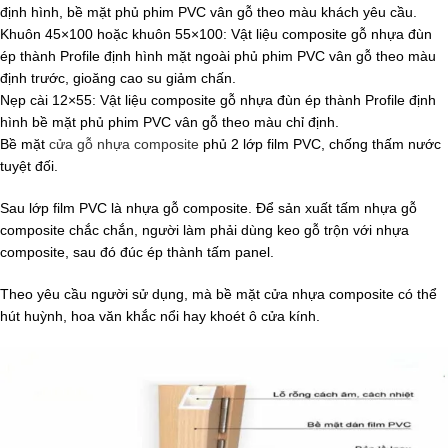
định hình, bề mặt phủ phim PVC vân gỗ theo màu khách yêu cầu.
Khuôn 45×100 hoặc khuôn 55×100: Vật liệu composite gỗ nhựa đùn
ép thành Profile định hình mặt ngoài phủ phim PVC vân gỗ theo màu
định trước, gioăng cao su giảm chấn.
Nẹp cài 12×55: Vật liệu composite gỗ nhựa đùn ép thành Profile định
hình bề mặt phủ phim PVC vân gỗ theo màu chỉ định.
Bề mặt
cửa gỗ nhựa composite
phủ 2 lớp film PVC, chống thấm nước
tuyệt đối.
Sau lớp film PVC là nhựa gỗ composite. Để sản xuất tấm nhựa gỗ
composite chắc chắn, người làm phải dùng keo gỗ trộn với nhựa
composite, sau đó đúc ép thành tấm panel.
Theo yêu cầu người sử dụng, mà bề mặt cửa nhựa composite có thể
hút huỳnh, hoa văn khắc nổi hay khoét ô cửa kính.