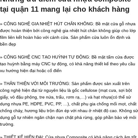
tại quận 11 mang lại cho khách hàng
» CÔNG NGHỆ GIA NHIỆT HÚT CHÂN KHÔNG: Bề mặt cửa gỗ nhựa
được hoàn thiện bởi công nghệ gia nhiệt hút chân không giúp cho lớp
film liên kết hoàn hảo với cánh cửa. Sản phẩm cửa luôn ổn định và
bền đẹp
» CÔNG NGHỆ CNC TẠO HUỲNH TỰ ĐỘNG: Bề mặt tấm cửa được
tạo huỳnh bằng máy CNC tự động, có khả năng thiết kế theo yêu cầu
xu hướng hiện đại hoặc cổ điển
» THÂN THIỆN VỚI MÔI TRƯỜNG: Sản phẩm được sản xuất trên
công nghệ hiện đại từ nguyên liệu là gốc cellulose (mạt cưa, sợi bột
giấy, vỏ đậu phộng, tre nứa, trấu, rơm rạ,…) và hạt nhựa(có thể sử
dụng nhựa PE, HDPE, PVC, PP, …), chất phụ gia chống mối mọt, chất
chống cháy, hương liệu trộn đùn ép với nhau ở nhiệt độ cao. Không sử
dụng gỗ tự nhiên ngăn chặn nạn chặt phá rừng, góp phần bảo vệ môi
trường.
» THIẾT KẾ HIỆN ĐẠI: Cửa nhựa Composite có khả năng cách âm tốt,