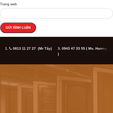
Trang web
1.
0813 11 27 27 (Mr Tây)
3.
0943 47 33 55
( Ms. Hương
5
)