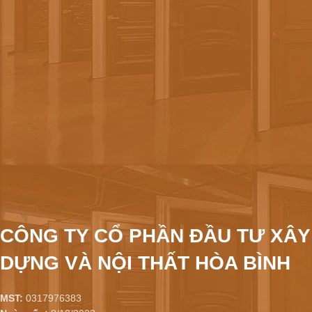
CÔNG TY CỔ PHẦN ĐẦU TƯ XÂY
DỰNG VÀ NỘI THẤT HÒA BÌNH
MST:
0317976383