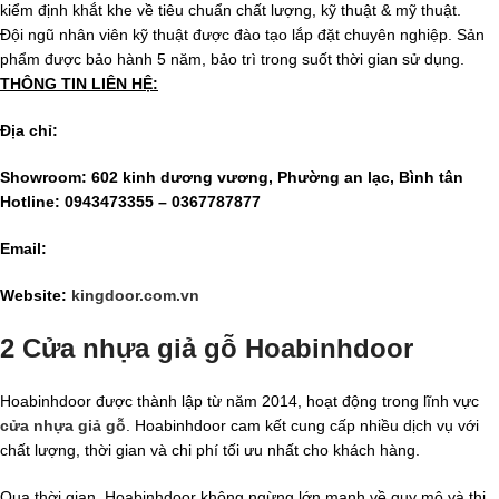
kiểm định khắt khe về tiêu chuẩn chất lượng, kỹ thuật & mỹ thuật.
Đội ngũ nhân viên kỹ thuật được đào tạo lắp đặt chuyên nghiệp. Sản
phẩm được bảo hành 5 năm, bảo trì trong suốt thời gian sử dụng.
THÔNG TIN LIÊN HỆ:
Địa chỉ:
Showroom: 602 kinh dương vương, Phường an lạc, Bình tân
Hotline: 0943473355 – 0367787877
Email:
Website:
kingdoor.com.vn
2 Cửa nhựa giả gỗ Hoabinhdoor
Hoabinhdoor được thành lập từ năm 2014, hoạt động trong lĩnh vực
cửa nhựa giả gỗ
. Hoabinhdoor cam kết cung cấp nhiều dịch vụ với
chất lượng, thời gian và chi phí tối ưu nhất cho khách hàng.
Qua thời gian, Hoabinhdoor không ngừng lớn mạnh về quy mô và thị