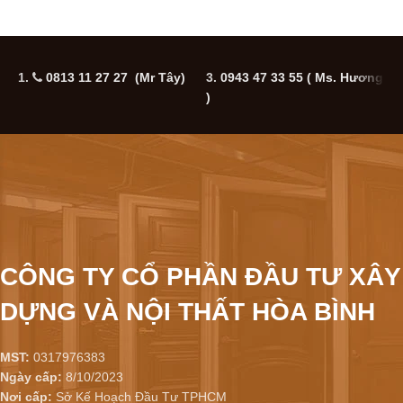
1.
0813 11 27 27 (Mr Tây)
3.
0943 47 33 55
( Ms. Hương
5
)
CÔNG TY CỔ PHẦN ĐẦU TƯ XÂY
DỰNG VÀ NỘI THẤT HÒA BÌNH
MST:
0317976383
Ngày cấp:
8/10/2023
Nơi cấp:
Sở Kế Hoạch Đầu Tư TPHCM