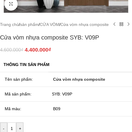
Click to enlarge
Trang chủ
/
sản phẩm
/
CỬA VÒM
/
Cửa vòm nhựa composite
Cửa vòm nhựa composite SYB: V09P
4.400.000
₫
4.600.000
₫
THÔNG TIN SẢN PHẨM
Tên sản phẩm:
Cửa vòm nhựa composite
Mã sản phẩm:
SYB: V09P
Mã màu:
B09
-
+