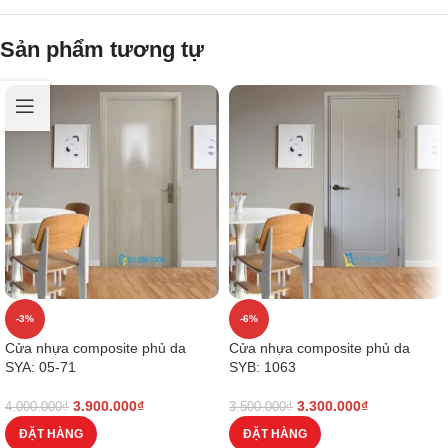
Sản phẩm tương tự
-3%
-6%
Cửa nhựa composite phủ da
Cửa nhựa composite phủ da
SYA: 05-71
SYB: 1063
3.900.000
₫
3.300.000
₫
4.000.000
₫
3.500.000
₫
ĐẶT HÀNG
ĐẶT HÀNG