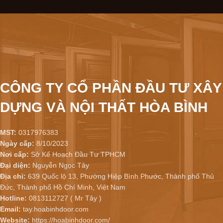
CÔNG TY CỔ PHẦN ĐẦU TƯ XÂY
DỰNG VÀ NỘI THẤT HÒA BÌNH
MST:
0317976383
Ngày cấp:
8/10/2023
Nơi cấp:
Sở Kế Hoạch Đầu Tư TPHCM
Đại diện:
Nguyễn Ngọc Tây
Địa chỉ:
639 Quốc lộ 13, Phường Hiệp Bình Phước, Thành phố Thủ
Đức, Thành phố Hồ Chí Minh, Việt Nam
Hotline:
0813112727 ( Mr Tây )
Email:
tay.hoabinhdoor.com
Website:
https://hoabinhdoor.com/