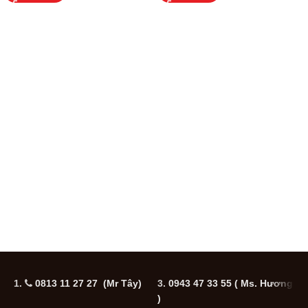
1.
0813 11 27 27 (Mr Tây)
3.
0943 47 33 55
( Ms. Hương
5
)