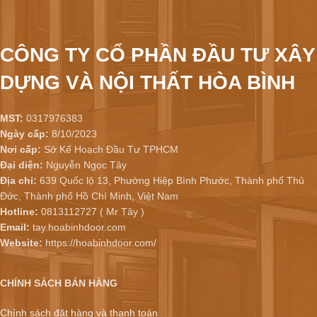
CÔNG TY CỔ PHẦN ĐẦU TƯ XÂY
DỰNG VÀ NỘI THẤT HÒA BÌNH
MST:
0317976383
Ngày cấp:
8/10/2023
Nơi cấp:
Sở Kế Hoạch Đầu Tư TPHCM
Đại diện:
Nguyễn Ngọc Tây
Địa chỉ:
639 Quốc lộ 13, Phường Hiệp Bình Phước, Thành phố Thủ
Đức, Thành phố Hồ Chí Minh, Việt Nam
Hotline:
0813112727 ( Mr Tây )
Email:
tay.hoabinhdoor.com
Website:
https://hoabinhdoor.com/
CHÍNH SÁCH BÁN HÀNG
Chính sách đặt hàng và thanh toán