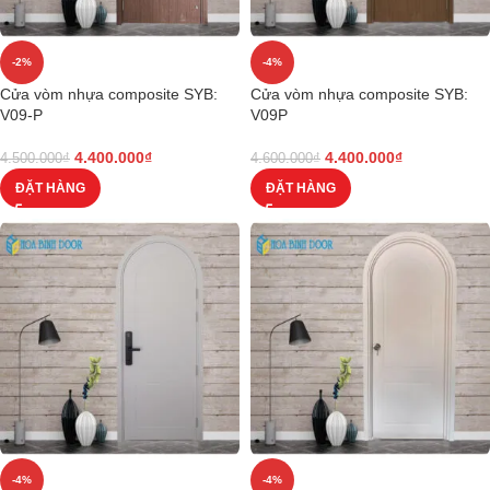
-2%
-4%
Cửa vòm nhựa composite SYB:
Cửa vòm nhựa composite SYB:
V09-P
V09P
4.400.000
₫
4.400.000
₫
4.500.000
₫
4.600.000
₫
ĐẶT HÀNG
ĐẶT HÀNG
-4%
-4%