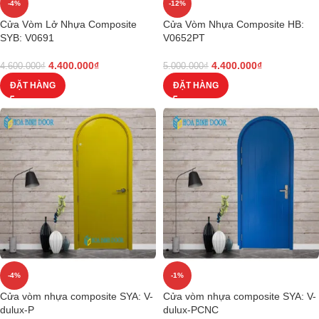
-4%
-12%
Cửa Vòm Lở Nhựa Composite
Cửa Vòm Nhựa Composite HB:
SYB: V0691
V0652PT
4.400.000
₫
4.400.000
₫
4.600.000
₫
5.000.000
₫
ĐẶT HÀNG
ĐẶT HÀNG
-4%
-1%
Cửa vòm nhựa composite SYA: V-
Cửa vòm nhựa composite SYA: V-
dulux-P
dulux-PCNC