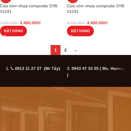
Cửa vòm nhựa composite SYB:
Cửa vòm nhựa composite SYB:
V1191
V1191
4.400.000
₫
4.400.000
₫
4.600.000
₫
4.600.000
₫
ĐẶT HÀNG
ĐẶT HÀNG
1
2
→
1.
0813 11 27 27 (Mr Tây)
3.
0943 47 33 55
( Ms. Hương
5
)