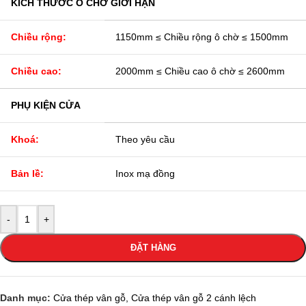
KÍCH THƯỚC Ô CHỜ GIỚI HẠN
Chiều rộng:
1150mm ≤ Chiều rộng ô chờ ≤ 1500mm
Chiều cao:
2000mm ≤ Chiều cao ô chờ ≤ 2600mm
PHỤ KIỆN CỬA
Khoá:
Theo yêu cầu
Bản lề:
Inox mạ đồng
-
+
ĐẶT HÀNG
Danh mục:
Cửa thép vân gỗ
,
Cửa thép vân gỗ 2 cánh lệch