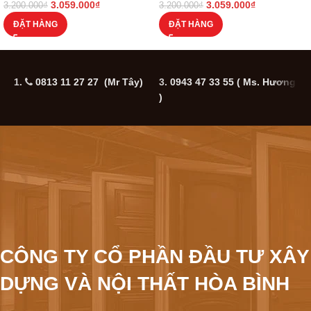
3.059.000
₫
3.059.000
₫
3.200.000
₫
3.200.000
₫
ĐẶT HÀNG
ĐẶT HÀNG
1.
0813 11 27 27 (Mr Tây)
3.
0943 47 33 55
( Ms. Hương
5
)
CÔNG TY CỔ PHẦN ĐẦU TƯ XÂY
DỰNG VÀ NỘI THẤT HÒA BÌNH