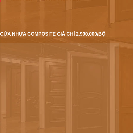
CỬA NHỰA COMPOSITE GIÁ CHỈ 2.900.000/BỘ