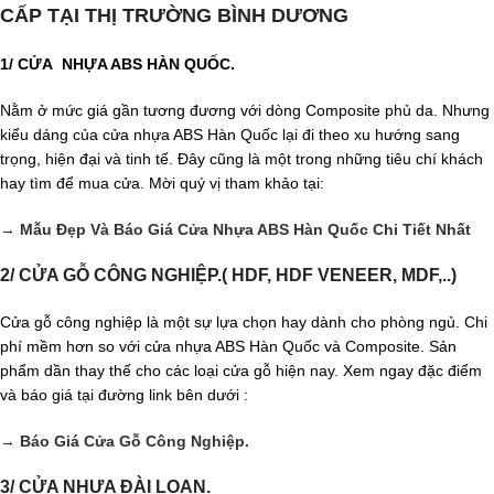
CẤP TẠI THỊ TRƯỜNG BÌNH DƯƠNG
1/ CỬA NHỰA ABS HÀN QUỐC.
Nằm ở mức giá gần tương đương với dòng Composite phủ da. Nhưng
kiểu dáng của cửa nhựa ABS Hàn Quốc lại đi theo xu hướng sang
trọng, hiện đại và tinh tế. Đây cũng là một trong những tiêu chí khách
hay tìm để mua cửa. Mời quý vị tham khảo tại:
→
Mẫu Đẹp Và Báo Giá Cửa Nhựa ABS Hàn Quốc Chi Tiết Nhất
2/
CỬA GỖ CÔNG NGHIỆP.( HDF, HDF VENEER, MDF,..)
Cửa gỗ công nghiệp là một sự lựa chọn hay dành cho phòng ngủ. Chi
phí mềm hơn so với cửa nhựa ABS Hàn Quốc và Composite. Sản
phẩm dần thay thế cho các loại cửa gỗ hiện nay. Xem ngay đặc điểm
và báo giá tại đường link bên dưới :
→
Báo Giá Cửa Gỗ Công Nghiệp.
3/ CỬA NHỰA ĐÀI LOAN.