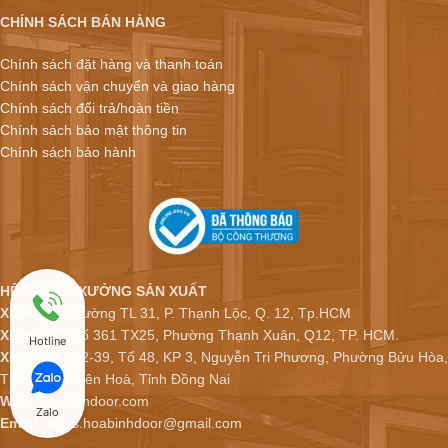
CHÍNH SÁCH BÁN HÀNG
Chính sách đặt hàng và thanh toán
Chính sách vận chuyển và giao hàng
Chính sách đổi trả/hoàn tiền
Chính sách bảo mật thông tin
Chính sách bảo hành
HỆ THỐNG XƯỞNG SẢN XUẤT
Xưởng 1 :
Đường TL 31, P. Thạnh Lộc, Q. 12, Tp.HCM
Xưởng 2 :
Số 361 TX25, Phường Thạnh Xuân, Q12, TP. HCM.
Hotline
Xưởng 3 :
K2-39, Tổ 48, KP 3, Nguyễn Tri Phương, Phường Bửu Hòa,
Thành phố Biên Hoà, Tỉnh Đồng Nai
Web:
hoabinhdoor.com
Zalo
Email :
sales.hoabinhdoor@gmail.com