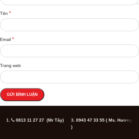
*
Tên
*
Email
Trang web
1.
0813 11 27 27 (Mr Tây)
3.
0943 47 33 55
( Ms. Hương
5
)