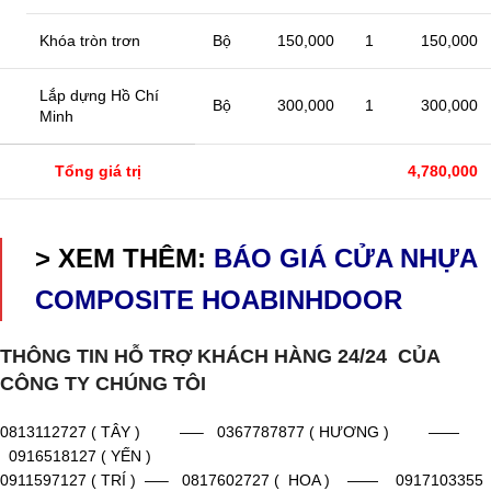
Khóa tròn trơn
Bộ
150,000
1
150,000
Lắp dựng Hồ Chí
Bộ
300,000
1
300,000
Minh
Tổng giá trị
4,780,000
> XEM THÊM:
BÁO GIÁ CỬA NHỰA
COMPOSITE HOABINHDOOR
THÔNG TIN HỖ TRỢ KHÁCH HÀNG 24/24 CỦA
CÔNG TY CHÚNG TÔI
0813112727 ( TÂY ) —– 0367787877 ( HƯƠNG ) ——
0916518127 ( YẾN )
0911597127 ( TRÍ ) —– 0817602727 ( HOA ) —— 0917103355