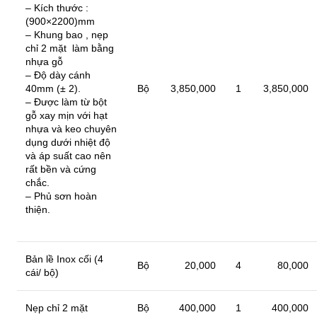
– Kích thước :
(900×2200)mm
– Khung bao , nẹp
chỉ 2 mặt làm bằng
nhựa gỗ
– Độ dày cánh
40mm (± 2).
Bộ
3,850,000
1
3,850,000
– Được làm từ bột
gỗ xay mịn với hạt
nhựa và keo chuyên
dụng dưới nhiệt độ
và áp suất cao nên
rất bền và cứng
chắc.
– Phủ sơn hoàn
thiện.
Bản lề Inox cối (4
Bộ
20,000
4
80,000
cái/ bộ)
Nẹp chỉ 2 mặt
Bộ
400,000
1
400,000