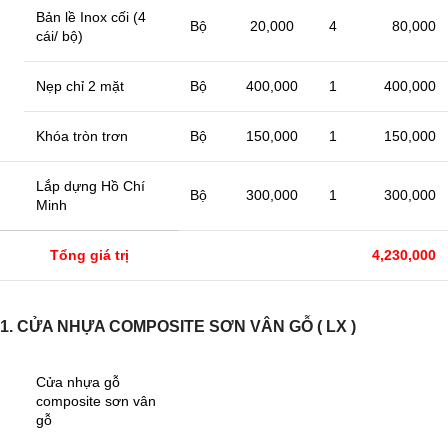
Bản lề Inox cối (4
Bộ
20,000
4
80,000
cái/ bộ)
Nẹp chỉ 2 mặt
Bộ
400,000
1
400,000
Khóa tròn trơn
Bộ
150,000
1
150,000
Lắp dựng Hồ Chí
Bộ
300,000
1
300,000
Minh
Tổng giá trị
4,230,000
1. CỬA NHỰA COMPOSITE SƠN VÂN GỖ ( LX )
Cửa nhựa gỗ
composite sơn vân
gỗ