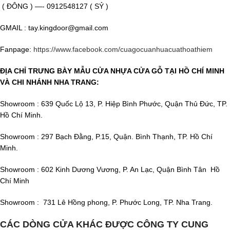
( ĐÔNG ) —- 0912548127 ( SỶ )
GMAIL : tay.kingdoor@gmail.com
Fanpage:
https://www.facebook.com/cuagocuanhuacuathoathiem
ĐỊA CHỈ TRƯNG BÀY MẪU CỬA NHỰA CỬA GỖ TẠI HỒ CHÍ MINH
VÀ CHI NHÁNH NHA TRANG:
Showroom : 639 Quốc Lộ 13, P. Hiệp Bình Phước, Quận Thủ Đức, TP.
Hồ Chí Minh.
Showroom : 297 Bạch Đằng, P.15, Quận. Bình Thạnh, TP. Hồ Chí
Minh.
Showroom : 602 Kinh Dương Vương, P. An Lạc, Quận Bình Tân Hồ
Chí Minh
Showroom : 731 Lê Hồng phong, P. Phước Long, TP. Nha Trang.
CÁC DÒNG CỬA KHÁC ĐƯỢC CÔNG TY CUNG