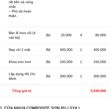
rất bền và cứng
chắc.
– Phủ da hoàn
thiện.
Bản lề Inox cối (4
Bộ
20,000
4
80,000
cái/ bộ)
Nẹp chỉ 2 mặt
Bộ
400,000
1
400,000
Khóa tròn trơn
Bộ
150,000
1
150,000
Lắp dựng Hồ Chí
Bộ
300,000
1
300,000
Minh
Tổng giá trị
3,930,000
1. CỬA NHỰA COMPOSITE SƠN PU ( SYA )