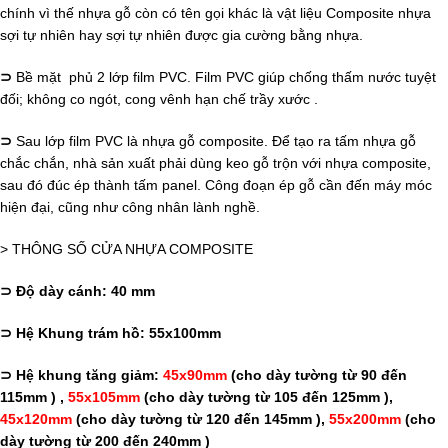
chính vì thế nhựa gỗ còn có tên gọi khác là vật liệu Composite nhựa
sợi tự nhiên hay sợi tự nhiên được gia cường bằng nhựa.
⊃
Bề mặt phủ 2 lớp film PVC. Film PVC giúp chống thấm nước tuyệt
đối; không co ngót, cong vênh hạn chế trầy xước .
⊃
Sau lớp film PVC là nhựa gỗ composite. Để tạo ra tấm nhựa gỗ
chắc chắn, nhà sản xuất phải dùng keo gỗ trộn với nhựa composite,
sau đó đúc ép thành tấm panel. Công đoạn ép gỗ cần đến máy móc
hiện đại, cũng như công nhân lành nghề.
> THÔNG SỐ CỬA NHỰA COMPOSITE
⊃ Độ dày cánh: 40 mm
⊃ Hệ Khung trám hồ: 55x100mm
⊃ Hệ khung tăng giảm:
45x90mm
(cho dày tường từ 90 đến
115mm ) ,
55x105mm
(cho dày tường từ 105 đến 125mm ),
45x120mm
(cho dày tường từ 120 đến 145mm ),
55x200mm
(cho
dày tường từ 200 đến 240mm )