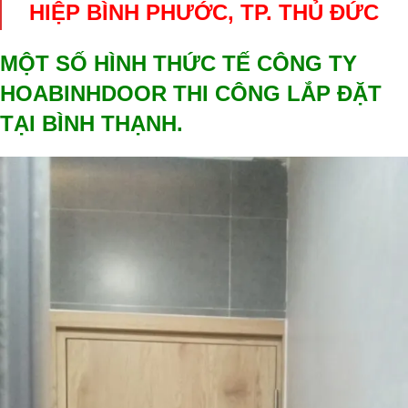
HIỆP BÌNH PHƯỚC, TP. THỦ ĐỨC
MỘT SỐ HÌNH THỨC TẾ CÔNG TY
HOABINHDOOR THI CÔNG LẮP ĐẶT
TẠI BÌNH THẠNH.