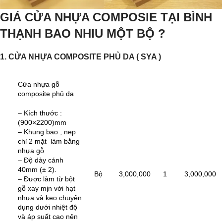
GIÁ CỬA NHỰA COMPOSIE TẠI BÌNH
THẠNH BAO NHIU MỘT BỘ ?
1. CỬA NHỰA COMPOSITE PHỦ DA ( SYA )
Cửa nhựa gỗ
composite phủ da
– Kích thước :
(900×2200)mm
– Khung bao , nẹp
chỉ 2 mặt làm bằng
nhựa gỗ
– Độ dày cánh
40mm (± 2).
Bộ
3,000,000
1
3,000,000
– Được làm từ bột
gỗ xay mịn với hạt
nhựa và keo chuyên
dụng dưới nhiệt độ
và áp suất cao nên