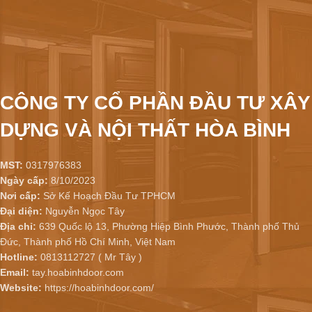
CÔNG TY CỔ PHẦN ĐẦU TƯ XÂY
DỰNG VÀ NỘI THẤT HÒA BÌNH
MST:
0317976383
Ngày cấp:
8/10/2023
Nơi cấp:
Sở Kế Hoạch Đầu Tư TPHCM
Đại diện:
Nguyễn Ngọc Tây
Địa chỉ:
639 Quốc lộ 13, Phường Hiệp Bình Phước, Thành phố Thủ
Đức, Thành phố Hồ Chí Minh, Việt Nam
Hotline:
0813112727 ( Mr Tây )
Email:
tay.hoabinhdoor.com
Website:
https://hoabinhdoor.com/