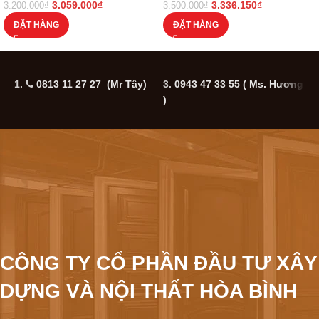
3.059.000
₫
3.336.150
₫
3.200.000
₫
3.500.000
₫
ĐẶT HÀNG
ĐẶT HÀNG
1.
0813 11 27 27 (Mr Tây)
3.
0943 47 33 55
( Ms. Hương
5
)
CÔNG TY CỔ PHẦN ĐẦU TƯ XÂY
DỰNG VÀ NỘI THẤT HÒA BÌNH