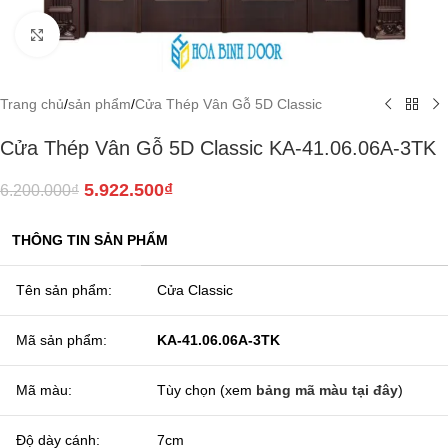
Click to enlarge
Trang chủ
/
sản phẩm
/
Cửa Thép Vân Gỗ 5D Classic
Cửa Thép Vân Gỗ 5D Classic KA-41.06.06A-3TK
5.922.500
₫
6.200.000
₫
THÔNG TIN SẢN PHẨM
Tên sản phẩm:
Cửa Classic
Mã sản phẩm:
KA-41.06.06A-3TK
Mã màu:
Tùy chọn (xem
bảng mã màu tại đây
)
Độ dày cánh:
7cm