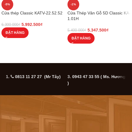
-5%
-1%
Cửa thép Classic KATV-22.52.52
Cửa Thép Vân Gỗ 5D Classic KA-
1.01H
5.992.500
₫
6.300.000
₫
5.347.500
₫
5.400.000
₫
ĐẶT HÀNG
ĐẶT HÀNG
1.
0813 11 27 27 (Mr Tây)
3.
0943 47 33 55
( Ms. Hương
5
)