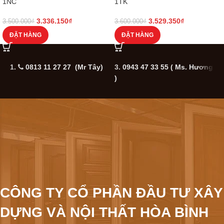
1NC
1TK
3.336.150
₫
3.529.350
₫
3.500.000
₫
3.600.000
₫
ĐẶT HÀNG
ĐẶT HÀNG
1.
0813 11 27 27 (Mr Tây)
3.
0943 47 33 55
( Ms. Hương
5
)
CÔNG TY CỔ PHẦN ĐẦU TƯ XÂY
DỰNG VÀ NỘI THẤT HÒA BÌNH