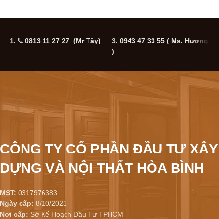
1.
0813 11 27 27 (Mr Tây)
3.
0943 47 33 55
( Ms. Hương
5
)
CÔNG TY CỔ PHẦN ĐẦU TƯ XÂY
DỰNG VÀ NỘI THẤT HÒA BÌNH
MST:
0317976383
Ngày cấp:
8/10/2023
Nơi cấp:
Sở Kế Hoạch Đầu Tư TPHCM