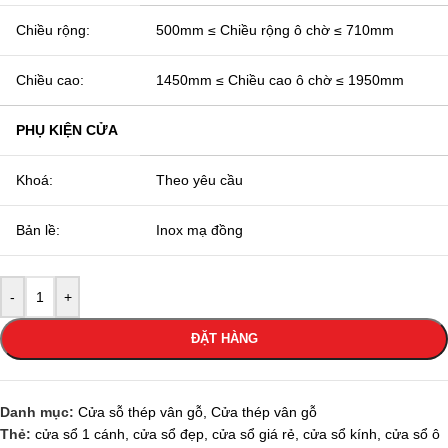
Chiều rộng:
500mm ≤ Chiều rộng ô chờ ≤ 710mm
Chiều cao:
1450mm ≤ Chiều cao ô chờ ≤ 1950mm
PHỤ KIỆN CỬA
Khoá:
Theo yêu cầu
Bản lề:
Inox mạ đồng
-
+
ĐẶT HÀNG
Danh mục:
Cửa sỗ thép vân gỗ
,
Cửa thép vân gỗ
Thẻ:
cửa sổ 1 cánh
,
cửa sổ đẹp
,
cửa sổ giá rẻ
,
cửa sổ kính
,
cửa sổ ô