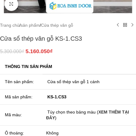
Click to enlarge
Trang chủ
/
sản phẩm
/
Cửa thép vân gỗ
Cửa sổ thép vân gỗ KS-1.CS3
5.160.050
₫
5.300.000
₫
THÔNG TIN SẢN PHẨM
Tên sản phẩm:
Cửa sổ thép vân gỗ 1 cánh
Mã sản phẩm:
KS-1.CS3
Tùy chọn theo bảng màu (
XEM THÊM TẠI
Mã màu:
ĐÂY
)
Ô thoáng:
Không