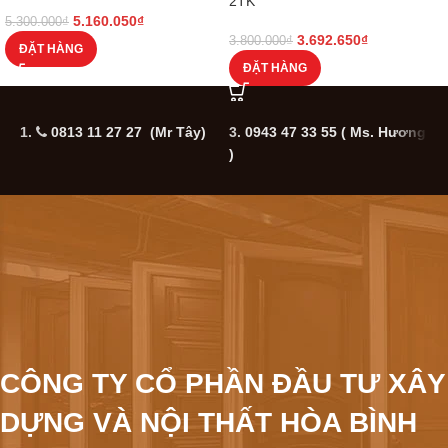
2TK
5.160.050
₫
5.300.000
₫
3.692.650
₫
3.800.000
₫
ĐẶT HÀNG
ĐẶT HÀNG
1.
0813 11 27 27 (Mr Tây)
3.
0943 47 33 55
( Ms. Hương
5
)
CÔNG TY CỔ PHẦN ĐẦU TƯ XÂY
DỰNG VÀ NỘI THẤT HÒA BÌNH