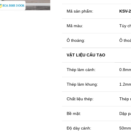
Mã sản phẩm:
KSV-2
Mã màu:
Tùy ch
Ô thoáng:
Ô tho
VẬT LIỆU CẤU TẠO
Thép làm cánh:
0.8m
Thép làm khung:
1.2m
Chất liệu thép:
Thép 
Bề mặt:
Dập pa
Độ dày cánh:
50mm