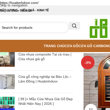
https://hoabinhdoor.com/
Skip to navigation
HẤT LƯỢNG - HIỆU QUẢ - KINH TẾ
Skip to main content
TRANG CHỦ
CỬA GỖ
CỬA GỖ CARBON
Cửa nhựa composite Tại cà mau |
Cửa nhựa giả gỗ
-3%
Cửa gỗ công nghiệp tại Bảo Lộc –
Lâm Đồng | Hoabinhdoor
[ 99 ]+ Mẫu Cửa Nhựa Giả Gỗ Đẹp
Nhất Hiện Nay [ 2026 ]
Click to