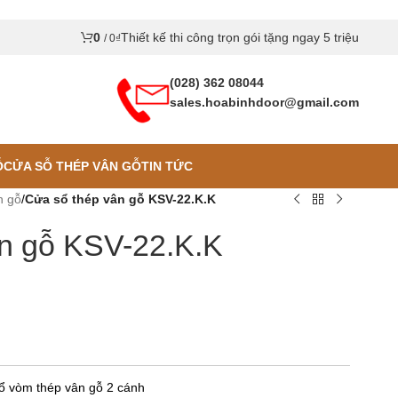
0
Thiết kế thi công trọn gói tặng ngay 5 triệu
/
0
₫
(028) 362 08044
sales.hoabinhdoor@gmail.com
Ỗ
CỬA SỖ THÉP VÂN GỖ
TIN TỨC
n gỗ
/
Cửa sổ thép vân gỗ KSV-22.K.K
n gỗ KSV-22.K.K
 vòm thép vân gỗ 2 cánh