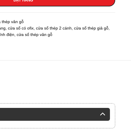
ĐẶT HÀNG
 thép vân gỗ
áng
,
cửa sổ có ofix
,
cửa sổ thép 2 cánh
,
cửa sổ thép giả gỗ
,
ĩnh điện
,
cửa sổ thép vân gỗ