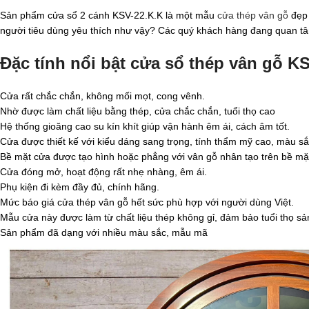
Sản phẩm cửa sổ 2 cánh KSV-22.K.K là một mẫu
cửa thép vân gỗ
đẹp 
người tiêu dùng yêu thích như vậy? Các quý khách hàng đang quan tâm 
Đặc tính nổi bật cửa sổ thép vân gỗ K
Cửa rất chắc chắn, không mối mọt, cong vênh.
Nhờ được làm chất liệu bằng thép, cửa chắc chắn, tuổi thọ cao
Hệ thống gioăng cao su kín khít giúp vận hành êm ái, cách âm tốt.
Cửa được thiết kế với kiểu dáng sang trọng, tính thẩm mỹ cao, màu sắ
Bề mặt cửa được tạo hình hoặc phẳng với vân gỗ nhân tạo trên bề mặ
Cửa đóng mở, hoạt động rất nhẹ nhàng, êm ái.
Phụ kiện đi kèm đầy đủ, chính hãng.
Mức báo giá cửa thép vân gỗ hết sức phù hợp với người dùng Việt.
Mẫu cửa này được làm từ chất liệu thép không gỉ, đảm bảo tuổi thọ s
Sản phẩm đã dạng với nhiều màu sắc, mẫu mã