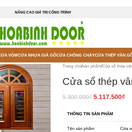
NÂNG CAO GIÁ TRỊ CÔNG TRÌNH
CỬA VÒM
CỬA NHỰA GIẢ GỖ
CỬA CHỐNG CHÁY
CỬA THÉP VÂN G
Trang chủ
/
sản phẩm
/
Cửa sỗ thép vâ
Cửa sổ thép vâ
5.117.500
₫
5.300.000
₫
THÔNG TIN SẢN PHẨM
Tên sản phẩm:
Cửa sổ
 enlarge