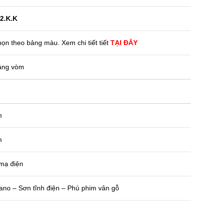
2.K.K
ọn theo bảng màu. Xem chi tiết tiết
TẠI ĐÂY
áng vòm
m
m
mạ điện
no – Sơn tĩnh điện – Phủ phim vân gỗ