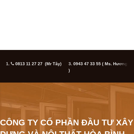
1.
0813 11 27 27 (Mr Tây)
3.
0943 47 33 55
( Ms. Hương
5
)
CÔNG TY CỔ PHẦN ĐẦU TƯ XÂY