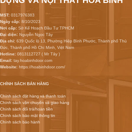
DỰNG VÀ NỘI THẤT HÒA BÌNH
MST:
0317976383
Ngày cấp:
8/10/2023
Nơi cấp:
Sở Kế Hoạch Đầu Tư TPHCM
Đại diện:
Nguyễn Ngọc Tây
Địa chỉ:
639 Quốc lộ 13, Phường Hiệp Bình Phước, Thành phố Thủ
Đức, Thành phố Hồ Chí Minh, Việt Nam
Hotline:
0813112727 ( Mr Tây )
Email:
tay.hoabinhdoor.com
Website:
https://hoabinhdoor.com/
CHÍNH SÁCH BÁN HÀNG
Chính sách đặt hàng và thanh toán
Chính sách vận chuyển và giao hàng
Chính sách đổi trả/hoàn tiền
Chính sách bảo mật thông tin
Chính sách bảo hành