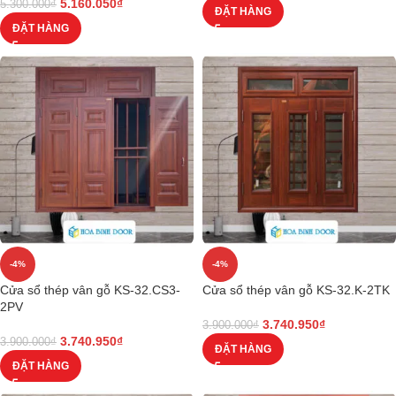
5.160.050
₫
5.300.000
₫
ĐẶT HÀNG
ĐẶT HÀNG
-4%
-4%
Cửa sổ thép vân gỗ KS-32.CS3-
Cửa sổ thép vân gỗ KS-32.K-2TK
2PV
3.740.950
₫
3.900.000
₫
3.740.950
₫
3.900.000
₫
ĐẶT HÀNG
ĐẶT HÀNG