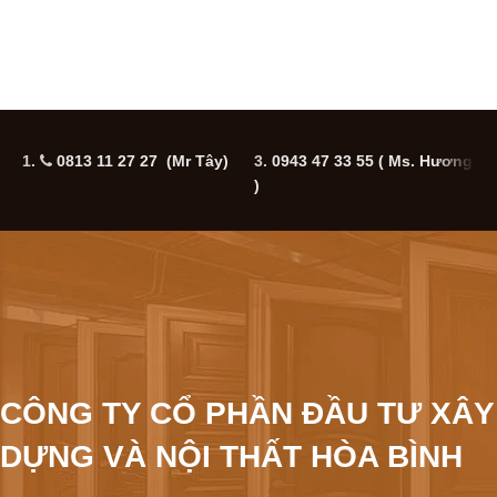
1.
0813 11 27 27 (Mr Tây)
3.
0943 47 33 55
( Ms. Hương
5
)
CÔNG TY CỔ PHẦN ĐẦU TƯ XÂY
DỰNG VÀ NỘI THẤT HÒA BÌNH