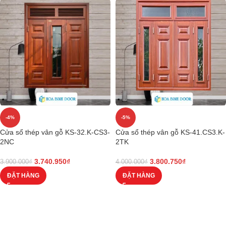
-4%
-5%
Cửa sổ thép vân gỗ KS-32.K-CS3-
Cửa sổ thép vân gỗ KS-41.CS3.K-
2NC
2TK
3.740.950
₫
3.800.750
₫
3.900.000
₫
4.000.000
₫
ĐẶT HÀNG
ĐẶT HÀNG