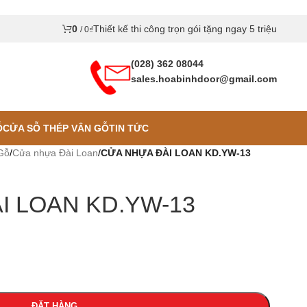
0
Thiết kế thi công trọn gói tặng ngay 5 triệu
/
0
₫
(028) 362 08044
sales.hoabinhdoor@gmail.com
Ỗ
CỬA SỖ THÉP VÂN GỖ
TIN TỨC
Gỗ
/
Cửa nhựa Đài Loan
/
CỬA NHỰA ĐÀI LOAN KD.YW-13
I LOAN KD.YW-13
ĐẶT HÀNG