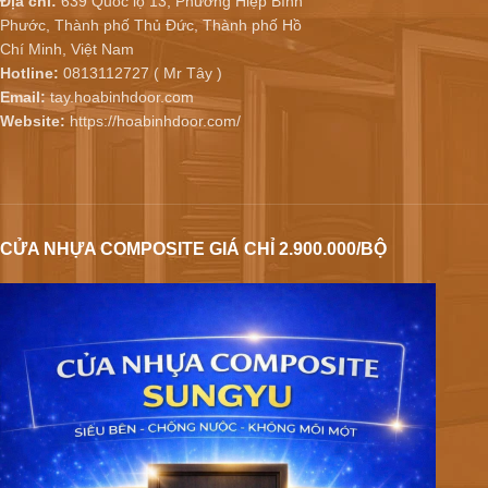
Địa chỉ:
639 Quốc lộ 13, Phường Hiệp Bình
Phước, Thành phố Thủ Đức, Thành phố Hồ
Chí Minh, Việt Nam
Hotline:
0813112727 ( Mr Tây )
Email:
tay.hoabinhdoor.com
Website:
https://hoabinhdoor.com/
CỬA NHỰA COMPOSITE GIÁ CHỈ 2.900.000/BỘ