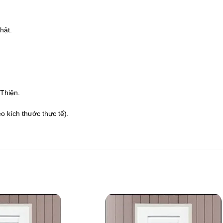
hật.
hiện.
 kích thước thực tế).