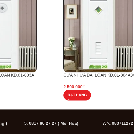
LOAN KD.01-803A
CỬA NHỰA ĐÀI LOAN KD.01-804A3
2.500.000
₫
ĐẶT HÀNG
ng )
5.
0817 60 27 27
( Ms. Hoa)
7.
0837112727