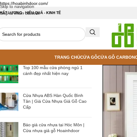
https://hoabinhdoor.com/
Skip to navigation
HẤT LƯỢNG - HIỆU QUẢ - KINH TẾ
Skip to main content
TRANG CHỦ
CỬA GỖ
CỬA GỖ CARBON
Top 100 mẫu cửa phòng ngủ 1
cánh đẹp nhất hiện nay
Cửa Nhựa ABS Hàn Quốc Bình
Tân | Giá Cửa Nhựa Giả Gỗ Cao
Cấp
Báo giá cửa nhựa tại Hóc Môn |
Cửa nhựa giả gỗ Hoainhdoor