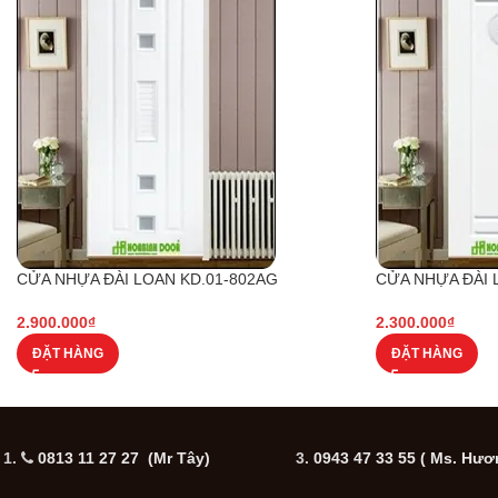
CỬA NHỰA ĐÀI LOAN KD.01-802AG
CỬA NHỰA ĐÀI 
2.900.000
₫
2.300.000
₫
ĐẶT HÀNG
ĐẶT HÀNG
1.
0813 11 27 27 (Mr Tây)
3.
0943 47 33 55
( Ms. Hươ