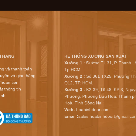
N HÀNG
HỆ THỐNG XƯỞNG SẢN XUẤT
Xưởng 1 :
Đường TL 31, P. Thạnh Lộ
ng và thanh toán
Tp.HCM
uyển và giao hàng
Xưởng 2 :
Số 361 TX25, Phường Th
/hoàn tiền
Q12, TP. HCM.
t thông tin
Xưởng 3 :
K2-39, Tổ 48, KP 3, Nguy
ành
Phương, Phường Bửu Hòa, Thành ph
Hoà, Tỉnh Đồng Nai
Web:
hoabinhdoor.com
Email :
sales.hoabinhdoor@gmail.co