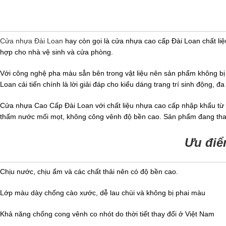
Cửa nhựa Đài Loan
hay còn gọi là cửa nhựa cao cấp Đài Loan chất liệu
hợp cho nhà vệ sinh và cửa phòng.
Với công nghệ pha màu sẳn bên trong vật liệu nên sản phẩm không bị 
Loan cải tiến chính là lời giải đáp cho kiểu dáng trang trí sinh động,
Cửa nhựa Cao Cấp Đài Loan với chất liệu nhựa cao cấp nhập khẩu từ cá
thấm nước mối mọt, không công vênh độ bền cao. Sản phẩm đang thay 
Ưu điể
Chịu nước, chịu ẩm và các chất thải nên có độ bền cao.
Lớp màu dày chống cào xước, dễ lau chùi và không bị phai màu
Khả năng chống cong vênh co nhót do thời tiết thay đổi ở Việt Nam