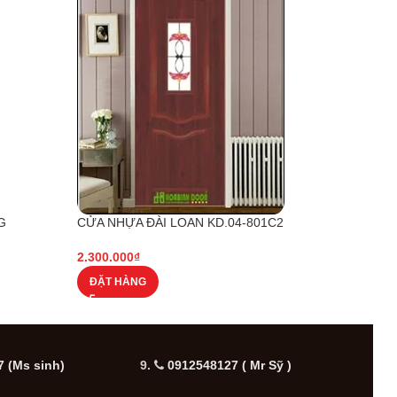
G
CỬA NHỰA ĐÀI LOAN KD.04-801C2
CỬA 
2.300.000
₫
2.000
ĐẶT HÀNG
ĐẶT
 (Ms sinh)
9.
0912548127 ( Mr Sỹ )
10.