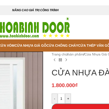
NÂNG CAO GIÁ TRỊ CÔNG TRÌNH
CỬA VÒM
CỬA NHỰA GIẢ GỖ
CỬA CHỐNG CHÁY
CỬA THÉP VÂN G
Trang chủ
/
sản phẩm
/
Cửa Nhựa Giả 
CỬA NHỰA ĐÀ
1.800.000
₫
-
+