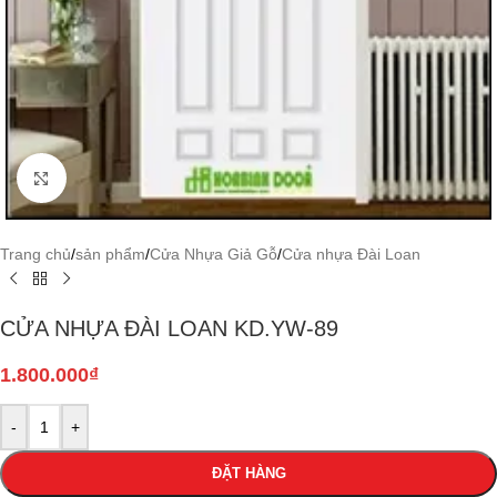
Click to enlarge
Trang chủ
/
sản phẩm
/
Cửa Nhựa Giả Gỗ
/
Cửa nhựa Đài Loan
CỬA NHỰA ĐÀI LOAN KD.YW-89
1.800.000
₫
-
+
ĐẶT HÀNG