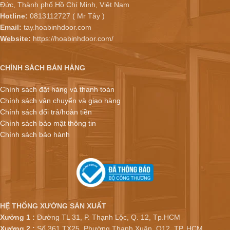
Đức, Thành phố Hồ Chí Minh, Việt Nam
Hotline:
0813112727 ( Mr Tây )
Email:
tay.hoabinhdoor.com
Website:
https://hoabinhdoor.com/
CHÍNH SÁCH BÁN HÀNG
Chính sách đặt hàng và thanh toán
Chính sách vận chuyển và giao hàng
Chính sách đổi trả/hoàn tiền
Chính sách bảo mật thông tin
Chính sách bảo hành
HỆ THỐNG XƯỞNG SẢN XUẤT
Xưởng 1 :
Đường TL 31, P. Thạnh Lộc, Q. 12, Tp.HCM
Xưởng 2 :
Số 361 TX25, Phường Thạnh Xuân, Q12, TP. HCM.