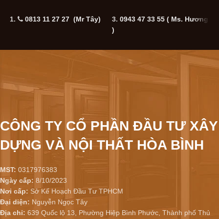
1.
0813 11 27 27 (Mr Tây)
3.
0943 47 33 55
( Ms. Hương
5
)
CÔNG TY CỔ PHẦN ĐẦU TƯ XÂY
DỰNG VÀ NỘI THẤT HÒA BÌNH
MST:
0317976383
Ngày cấp:
8/10/2023
Nơi cấp:
Sở Kế Hoạch Đầu Tư TPHCM
Đại diện:
Nguyễn Ngọc Tây
Địa chỉ:
639 Quốc lộ 13, Phường Hiệp Bình Phước, Thành phố Thủ