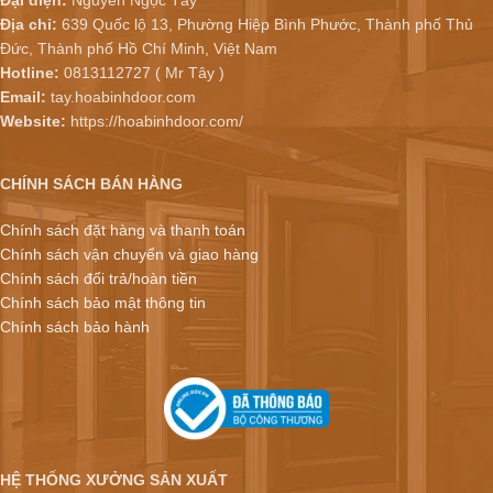
Địa chỉ:
639 Quốc lộ 13, Phường Hiệp Bình Phước, Thành phố Thủ
Đức, Thành phố Hồ Chí Minh, Việt Nam
Hotline:
0813112727 ( Mr Tây )
Email:
tay.hoabinhdoor.com
Website:
https://hoabinhdoor.com/
CHÍNH SÁCH BÁN HÀNG
Chính sách đặt hàng và thanh toán
Chính sách vận chuyển và giao hàng
Chính sách đổi trả/hoàn tiền
Chính sách bảo mật thông tin
Chính sách bảo hành
HỆ THỐNG XƯỞNG SẢN XUẤT