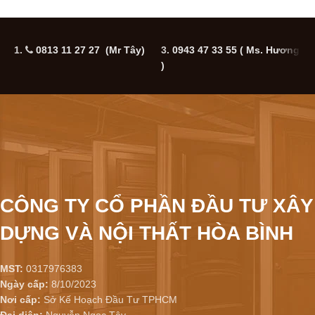
1.
0813 11 27 27 (Mr Tây)
3.
0943 47 33 55
( Ms. Hương
5
)
CÔNG TY CỔ PHẦN ĐẦU TƯ XÂY
DỰNG VÀ NỘI THẤT HÒA BÌNH
MST:
0317976383
Ngày cấp:
8/10/2023
Nơi cấp:
Sở Kế Hoạch Đầu Tư TPHCM
Đại diện:
Nguyễn Ngọc Tây