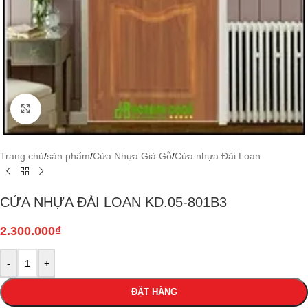
Click to enlarge
Trang chủ
/
sản phẩm
/
Cửa Nhựa Giả Gỗ
/
Cửa nhựa Đài Loan
CỬA NHỰA ĐÀI LOAN KD.05-801B3
2.300.000
₫
-
+
ĐẶT HÀNG