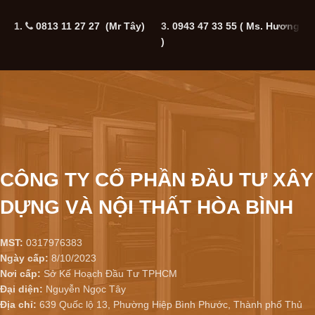
1.
0813 11 27 27 (Mr Tây)
3.
0943 47 33 55
( Ms. Hương
5
)
CÔNG TY CỔ PHẦN ĐẦU TƯ XÂY
DỰNG VÀ NỘI THẤT HÒA BÌNH
MST:
0317976383
Ngày cấp:
8/10/2023
Nơi cấp:
Sở Kế Hoạch Đầu Tư TPHCM
Đại diện:
Nguyễn Ngọc Tây
Địa chỉ:
639 Quốc lộ 13, Phường Hiệp Bình Phước, Thành phố Thủ