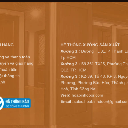
N HÀNG
HỆ THỐNG XƯỞNG SẢN XUẤT
Xưởng 1 :
Đường TL 31, P. Thạnh Lộ
ng và thanh toán
Tp.HCM
uyển và giao hàng
Xưởng 2 :
Số 361 TX25, Phường Th
/hoàn tiền
Q12, TP. HCM.
t thông tin
Xưởng 3 :
K2-39, Tổ 48, KP 3, Nguy
ành
Phương, Phường Bửu Hòa, Thành ph
Hoà, Tỉnh Đồng Nai
Web:
hoabinhdoor.com
Email :
sales.hoabinhdoor@gmail.co