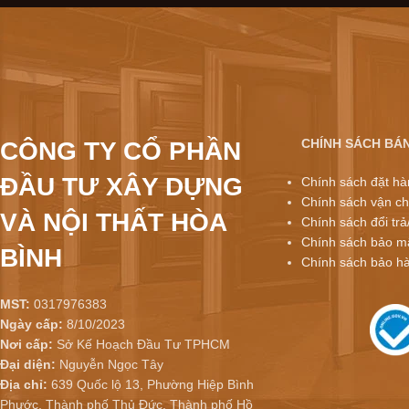
CHÍNH SÁCH BÁ
CÔNG TY CỔ PHẦN
ĐẦU TƯ XÂY DỰNG
Chính sách đặt hà
Chính sách vận ch
VÀ NỘI THẤT HÒA
Chính sách đổi trả
Chính sách bảo mậ
BÌNH
Chính sách bảo h
MST:
0317976383
Ngày cấp:
8/10/2023
Nơi cấp:
Sở Kế Hoạch Đầu Tư TPHCM
Đại diện:
Nguyễn Ngọc Tây
Địa chỉ:
639 Quốc lộ 13, Phường Hiệp Bình
Phước, Thành phố Thủ Đức, Thành phố Hồ