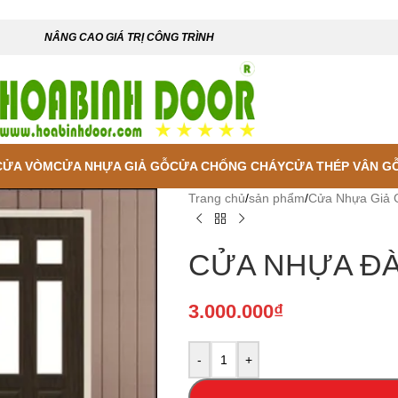
NÂNG CAO GIÁ TRỊ CÔNG TRÌNH
CỬA VÒM
CỬA NHỰA GIẢ GỖ
CỬA CHỐNG CHÁY
CỬA THÉP VÂN G
Trang chủ
/
sản phẩm
/
Cửa Nhựa Giả 
CỬA NHỰA ĐÀI
3.000.000
₫
-
+