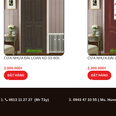
CỬA NHỰA ĐÀI LOAN KD.03-805
CỬA NHỰA ĐÀI 
2.000.000
₫
2.300.000
₫
ĐẶT HÀNG
ĐẶT HÀNG
1.
0813 11 27 27 (Mr Tây)
3.
0943 47 33 55
( Ms. Hươ