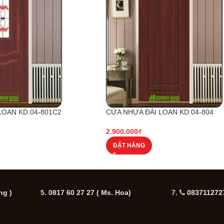
LOAN KD.04-801C2
CỬA NHỰA ĐÀI LOAN KD.04-804
2.900.000
₫
ĐẶT HÀNG
ng )
5.
0817 60 27 27
( Ms. Hoa)
7.
0837112727