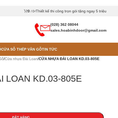
0
Thiết kế thi công trọn gói tặng ngay 5 triệu
/
0
₫
(028) 362 08044
sales.hoabinhdoor@gmail.com
Ỗ
CỬA SỖ THÉP VÂN GỖ
TIN TỨC
Gỗ
/
Cửa nhựa Đài Loan
/
CỬA NHỰA ĐÀI LOAN KD.03-805E
 LOAN KD.03-805E
ĐẶT HÀNG