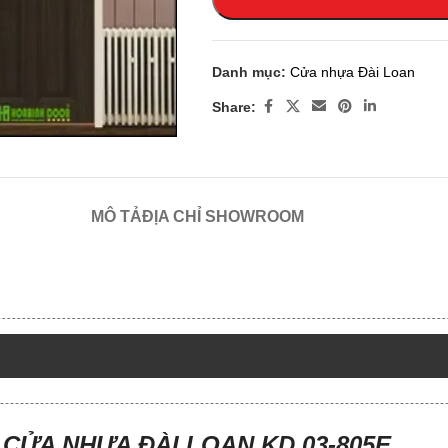
Danh mục:
Cửa nhựa Đài Loan
 enlarge
Share:
MÔ TẢ
ĐỊA CHỈ SHOWROOM
CỬA NHỰA ĐÀI LOAN KD.03-805E