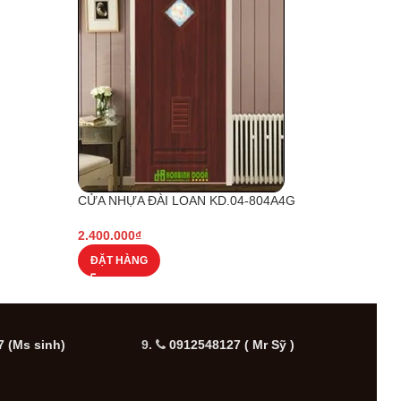
CỬA NHỰA ĐÀI LOAN KD.04-804A4G
CỬA 
2.400.000
₫
2.000
ĐẶT HÀNG
ĐẶT
 (Ms sinh)
9.
0912548127 ( Mr Sỹ )
10.