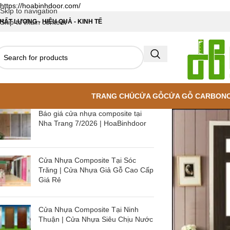
https://hoabinhdoor.com/
Skip to navigation
HẤT LƯỢNG - HIỆU QUẢ - KINH TẾ
Skip to main content
TRANG CHỦ
CỬA GỖ
CỬA GỖ CARBON
Báo giá cửa nhựa composite tại
Nha Trang 7/2026 | HoaBinhdoor
Cửa Nhựa Composite Tại Sóc
Trăng | Cửa Nhựa Giả Gỗ Cao Cấp
Giá Rẻ
Cửa Nhựa Composite Tại Ninh
Thuận | Cửa Nhựa Siêu Chịu Nước