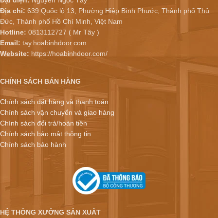
Đại diện:
Nguyễn Ngọc Tây
Địa chỉ:
639 Quốc lộ 13, Phường Hiệp Bình Phước, Thành phố Thủ
Đức, Thành phố Hồ Chí Minh, Việt Nam
Hotline:
0813112727 ( Mr Tây )
Email:
tay.hoabinhdoor.com
Website:
https://hoabinhdoor.com/
CHÍNH SÁCH BÁN HÀNG
Chính sách đặt hàng và thanh toán
Chính sách vận chuyển và giao hàng
Chính sách đổi trả/hoàn tiền
Chính sách bảo mật thông tin
Chính sách bảo hành
HỆ THỐNG XƯỞNG SẢN XUẤT