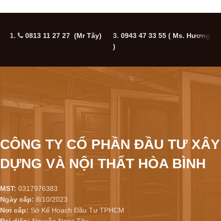
1.
0813 11 27 27 (Mr Tây)
3.
0943 47 33 55
( Ms. Hương
5
)
CÔNG TY CỔ PHẦN ĐẦU TƯ XÂY
DỰNG VÀ NỘI THẤT HÒA BÌNH
MST:
0317976383
Ngày cấp:
8/10/2023
Nơi cấp:
Sở Kế Hoạch Đầu Tư TPHCM