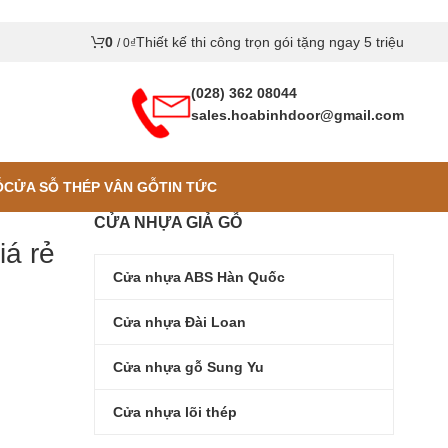
0
Thiết kế thi công trọn gói tặng ngay 5 triệu
/
0
₫
(028) 362 08044
sales.hoabinhdoor@gmail.com
Ỗ
CỬA SỖ THÉP VÂN GỖ
TIN TỨC
CỬA NHỰA GIẢ GỖ
iá rẻ
Cửa nhựa ABS Hàn Quốc
Cửa nhựa Đài Loan
Cửa nhựa gỗ Sung Yu
Cửa nhựa lõi thép