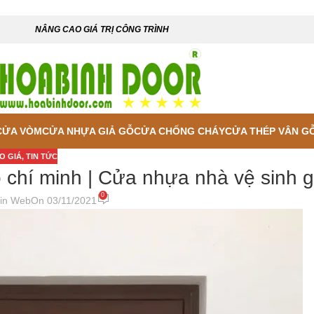
NÂNG CAO GIÁ TRỊ CÔNG TRÌNH
CỬA VÒM
CỬA NHỰA GIẢ GỖ
CỬA CHỐNG CHÁY
CỬA THÉP VÂN G
O GIÁ
,
TIN TỨC
 chí minh | Cửa nhựa nhà vệ sinh g
0
in Web
On 03/11/2021