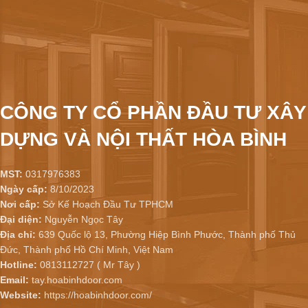
CÔNG TY CỔ PHẦN ĐẦU TƯ XÂY
DỰNG VÀ NỘI THẤT HÒA BÌNH
MST:
0317976383
Ngày cấp:
8/10/2023
Nơi cấp:
Sở Kế Hoạch Đầu Tư TPHCM
Đại diện:
Nguyễn Ngọc Tây
Địa chỉ:
639 Quốc lộ 13, Phường Hiệp Bình Phước, Thành phố Thủ
Đức, Thành phố Hồ Chí Minh, Việt Nam
Hotline:
0813112727 ( Mr Tây )
Email:
tay.hoabinhdoor.com
Website:
https://hoabinhdoor.com/