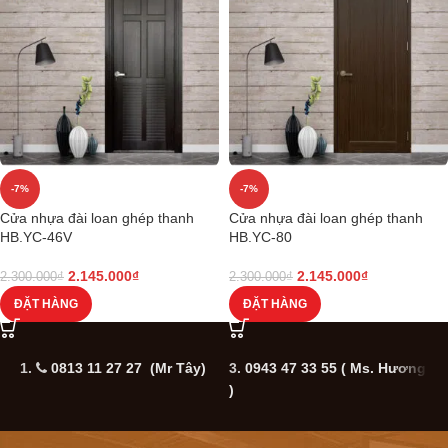
-7%
-7%
Cửa nhựa đài loan ghép thanh
Cửa nhựa đài loan ghép thanh
HB.YC-46V
HB.YC-80
2.145.000
₫
2.145.000
₫
2.300.000
₫
2.300.000
₫
ĐẶT HÀNG
ĐẶT HÀNG
1.
0813 11 27 27 (Mr Tây)
3.
0943 47 33 55
( Ms. Hương
5
)