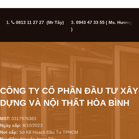
1.
0813 11 27 27 (Mr Tây)
3.
0943 47 33 55
( Ms. Hương
5
)
CÔNG TY CỔ PHẦN ĐẦU TƯ XÂY
DỰNG VÀ NỘI THẤT HÒA BÌNH
MST:
0317976383
Ngày cấp:
8/10/2023
Nơi cấp:
Sở Kế Hoạch Đầu Tư TPHCM