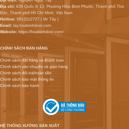
Đại diện:
Nguyễn Ngọc Tây
Địa chỉ:
639 Quốc lộ 13, Phường Hiệp Bình Phước, Thành phố Thủ
Đức, Thành phố Hồ Chí Minh, Việt Nam
Hotline:
0813112727 ( Mr Tây )
Email:
tay.hoabinhdoor.com
Website:
https://hoabinhdoor.com/
CHÍNH SÁCH BÁN HÀNG
Chính sách đặt hàng và thanh toán
Chính sách vận chuyển và giao hàng
Chính sách đổi trả/hoàn tiền
Chính sách bảo mật thông tin
Chính sách bảo hành
HỆ THỐNG XƯỞNG SẢN XUẤT