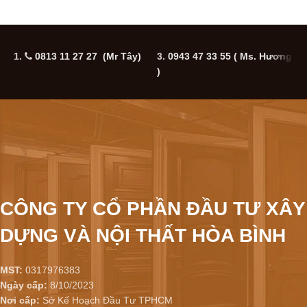
1.
0813 11 27 27 (Mr Tây)
3.
0943 47 33 55
( Ms. Hương
5
)
CÔNG TY CỔ PHẦN ĐẦU TƯ XÂY
DỰNG VÀ NỘI THẤT HÒA BÌNH
MST:
0317976383
Ngày cấp:
8/10/2023
Nơi cấp:
Sở Kế Hoạch Đầu Tư TPHCM