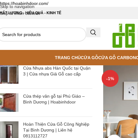
https://hoabinhdoor.com/
Skip to navigation
HẤT LƯỢNG - HIỆU QUẢ - KINH TẾ
Skip to main content
TRANG CHỦ
CỬA GỖ
CỬA GỖ CARBON
Cửa Nhựa abs Hàn Quốc tại Quận
3 | Cửa nhựa Giả Gỗ cao cấp
-1%
Cửa thép vân gỗ tại Phú Giáo –
Bình Dương | Hoabinhdoor
Hoàn Thiện Cửa Gỗ Công Nghiệp
Tại Bình Dương | Liên hệ
0813112727