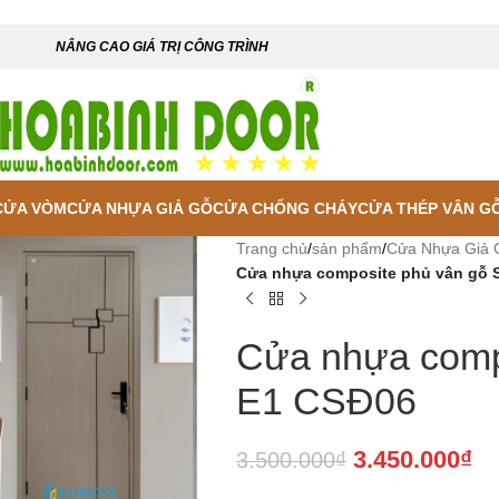
NÂNG CAO GIÁ TRỊ CÔNG TRÌNH
CỬA VÒM
CỬA NHỰA GIẢ GỖ
CỬA CHỐNG CHÁY
CỬA THÉP VÂN G
Trang chủ
/
sản phẩm
/
Cửa Nhựa Giả 
Cửa nhựa composite phủ vân gỗ 
Cửa nhựa comp
E1 CSĐ06
3.450.000
₫
3.500.000
₫