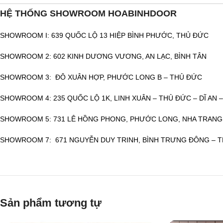
HỆ THỐNG SHOWROOM HOABINHDOOR
SHOWROOM I: 639 QUỐC LỘ 13 HIỆP BÌNH PHƯỚC, THỦ ĐỨC
SHOWROOM 2: 602 KINH DƯƠNG VƯƠNG, AN LẠC, BÌNH TÂN
SHOWROOM 3: ĐÔ XUÂN HỢP, PHƯỚC LONG B – THỦ ĐỨC
SHOWROOM 4: 235 QUỐC LỘ 1K, LINH XUÂN – THỦ ĐỨC – DĨ AN 
SHOWROOM 5: 731 LÊ HỒNG PHONG, PHƯỚC LONG, NHA TRANG
SHOWROOM 7: 671 NGUYỄN DUY TRINH, BÌNH TRƯNG ĐÔNG – 
Sản phẩm tương tự