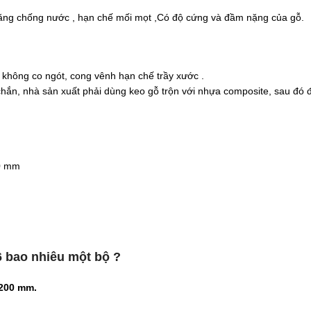
ăng chống nước , hạn chế mối mọt ,Có độ cứng và đầm nặng của gỗ.
 không co ngót, cong vênh hạn chế trầy xước .
chắn, nhà sản xuất phải dùng keo gỗ trộn với nhựa composite, sau đ
50 mm
 bao nhiêu một bộ ?
2200 mm.