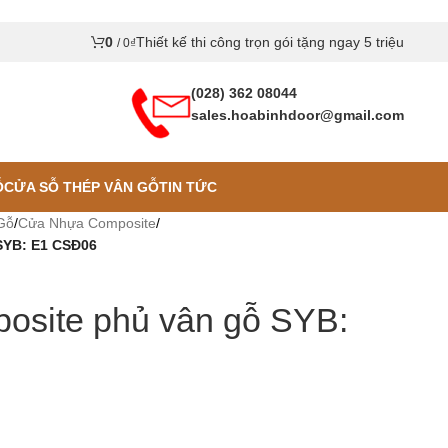
0
Thiết kế thi công trọn gói tặng ngay 5 triệu
/
0
₫
(028) 362 08044
sales.hoabinhdoor@gmail.com
Ỗ
CỬA SỖ THÉP VÂN GỖ
TIN TỨC
Gỗ
/
Cửa Nhựa Composite
/
SYB: E1 CSĐ06
osite phủ vân gỗ SYB: