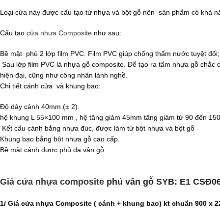
Loại cửa này được cấu tạo từ nhựa và bột gỗ nên sản phẩm có khả n
Cấu tạo
cửa nhựa Composite
như sau:
Bề mặt phủ 2 lớp film PVC. Film PVC giúp chống thấm nước tuyệt đối;
Sau lớp film PVC là nhựa gỗ composite. Để tạo ra tấm nhựa gỗ chắc 
hiện đại, cũng như công nhân lành nghề.
Chi tiết cánh cửa và khung bao:
Độ dày cánh 40mm (± 2).
hệ khung L 55×100 mm , hệ tăng giảm 45mm tăng giảm từ 90 đến 1
Kết cấu cánh bằng nhựa đúc, được làm từ bột nhựa và bột gỗ
Khung bao bằng bột nhựa gỗ cao cấp.
Bề mặt cánh được phủ da vân gỗ.
Giá cửa nhựa composite
phủ vân gỗ SYB: E1 CSĐ06
1/ Giá cửa nhựa Composite ( cánh + khung bao) kt chuẩn 900 x 