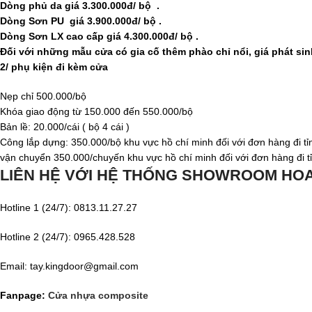
Dòng phủ da giá 3.300.000đ/ bộ .
Dòng Sơn PU giá 3.900.000đ/ bộ .
Dòng Sơn LX cao cấp giá 4.300.000đ/ bộ .
Đối với những mẫu cửa có gia cố thêm phào chỉ nổi, giá phát sin
2/ phụ kiện đi kèm cửa
Nẹp chỉ 500.000/bộ
Khóa giao động từ 150.000 đến 550.000/bộ
Bản lề: 20.000/cái ( bộ 4 cái )
Công lắp dựng: 350.000/bộ khu vực hồ chí minh đối với đơn hàng đi tỉ
vận chuyển 350.000/chuyến khu vực hồ chí minh đối với đơn hàng đi t
LIÊN HỆ VỚI HỆ THỐNG SHOWROOM H
Hotline 1 (24/7): 0813.11.27.27
Hotline 2 (24/7): 0965.428.528
Email: tay.kingdoor@gmail.com
Fanpage:
Cửa nhựa composite