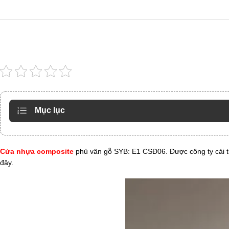
Mục lục
Cửa nhựa composite
phủ vân gỗ SYB: E1 CSĐ06. Được công ty cải ti
đây.