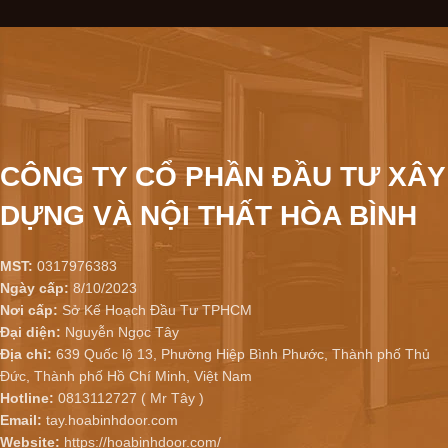
CÔNG TY CỔ PHẦN ĐẦU TƯ XÂY
DỰNG VÀ NỘI THẤT HÒA BÌNH
MST:
0317976383
Ngày cấp:
8/10/2023
Nơi cấp:
Sở Kế Hoạch Đầu Tư TPHCM
Đại diện:
Nguyễn Ngọc Tây
Địa chỉ:
639 Quốc lộ 13, Phường Hiệp Bình Phước, Thành phố Thủ
Đức, Thành phố Hồ Chí Minh, Việt Nam
Hotline:
0813112727 ( Mr Tây )
Email:
tay.hoabinhdoor.com
Website:
https://hoabinhdoor.com/