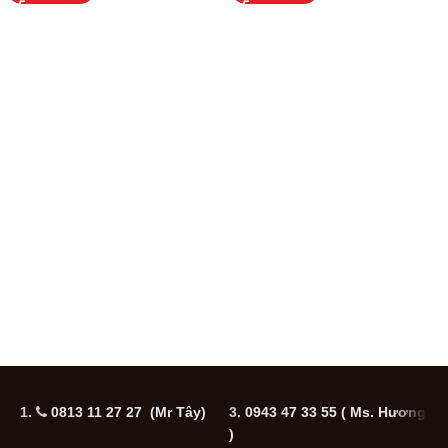
1.
0813 11 27 27 (Mr Tây)
3.
0943 47 33 55
( Ms. Hương
5
)