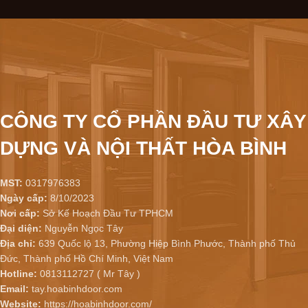
CÔNG TY CỔ PHẦN ĐẦU TƯ XÂY
DỰNG VÀ NỘI THẤT HÒA BÌNH
MST:
0317976383
Ngày cấp:
8/10/2023
Nơi cấp:
Sở Kế Hoạch Đầu Tư TPHCM
Đại diện:
Nguyễn Ngọc Tây
Địa chỉ:
639 Quốc lộ 13, Phường Hiệp Bình Phước, Thành phố Thủ
Đức, Thành phố Hồ Chí Minh, Việt Nam
Hotline:
0813112727 ( Mr Tây )
Email:
tay.hoabinhdoor.com
Website:
https://hoabinhdoor.com/