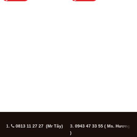
1.
0813 11 27 27 (Mr Tây)
3.
0943 47 33 55
( Ms. Hương
5
)