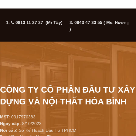
1.
0813 11 27 27 (Mr Tây)
3.
0943 47 33 55
( Ms. Hương
5
)
CÔNG TY CỔ PHẦN ĐẦU TƯ XÂY
DỰNG VÀ NỘI THẤT HÒA BÌNH
MST:
0317976383
Ngày cấp:
8/10/2023
Nơi cấp:
Sở Kế Hoạch Đầu Tư TPHCM