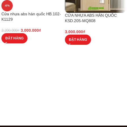
-6%
Cửa nhựa abs hàn quốc HB.102-
CỬA NHỰA ABS HÀN QUỐC
K1129
KSD.205-MQ808
3.000.000
₫
3.200.000
₫
3.000.000
₫
ĐẶT HÀNG
ĐẶT HÀNG