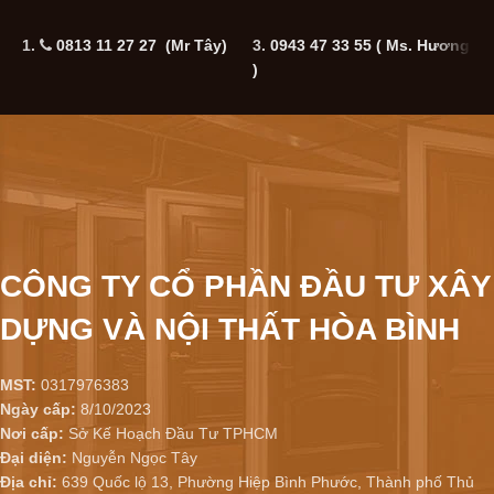
1.
0813 11 27 27 (Mr Tây)
3.
0943 47 33 55
( Ms. Hương
5
)
CÔNG TY CỔ PHẦN ĐẦU TƯ XÂY
DỰNG VÀ NỘI THẤT HÒA BÌNH
MST:
0317976383
Ngày cấp:
8/10/2023
Nơi cấp:
Sở Kế Hoạch Đầu Tư TPHCM
Đại diện:
Nguyễn Ngọc Tây
Địa chỉ:
639 Quốc lộ 13, Phường Hiệp Bình Phước, Thành phố Thủ