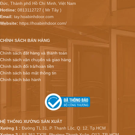
Đức, Thành phố Hồ Chí Minh, Việt Nam
Hotline:
0813112727 ( Mr Tây )
Email:
tay.hoabinhdoor.com
Website:
https://hoabinhdoor.com/
CHÍNH SÁCH BÁN HÀNG
Chính sách đặt hàng và thanh toán
Chính sách vận chuyển và giao hàng
Chính sách đổi trả/hoàn tiền
Chính sách bảo mật thông tin
Chính sách bảo hành
HỆ THỐNG XƯỞNG SẢN XUẤT
Xưởng 1 :
Đường TL 31, P. Thạnh Lộc, Q. 12, Tp.HCM
Xưởng 2 :
Số 361 TX25, Phường Thạnh Xuân, Q12, TP. HCM.